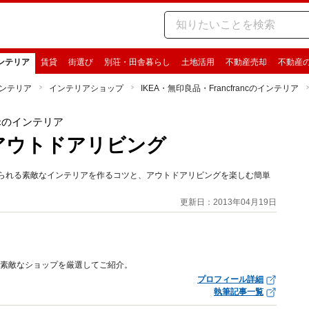
ンテリア
賃貸
街選び
別荘・田舎暮らし
土地活用
不動産売却
不動産
ンテリア
インテリアショップ
IKEA・無印良品・Francfrancのインテリア
ancのインテリア
アウトドアリビング
じられる素敵なインテリアを作るコツと、アウトドアリビングを楽しむ簡単
更新日：2013年04月19日
。素敵なショップを厳選してご紹介。
プロフィール詳細
執筆記事一覧