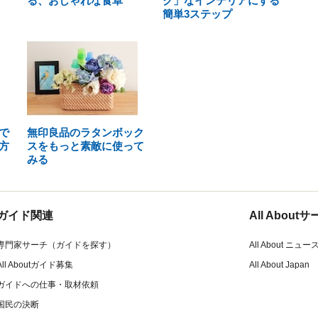
る、おしゃれな食卓
ク」なインテリアにする
簡単3ステップ
で
無印良品のラタンボック
方
スをもっと素敵に使って
みる
ガイド関連
All Abou
専門家サーチ（ガイドを探す）
All About ニュー
All Aboutガイド募集
All About Japan
ガイドへの仕事・取材依頼
国民の決断