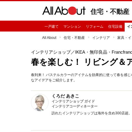
住宅・不動産
一戸建て
マンション
リフォーム
住宅設備
イ
All About
住宅・不動産
インテリア
家具・イ
インテリアショップ
／IKEA・無印良品・Francfr
春を楽しむ！ リビング＆
春到来！ パステルカラーのアイテムを効果的に使って春を感
なアイデアをご紹介します。
くろだ あきこ
インテリアショップ ガイド
インテリアコーディネーター
訪れたインテリアショップは海外を含め300店超