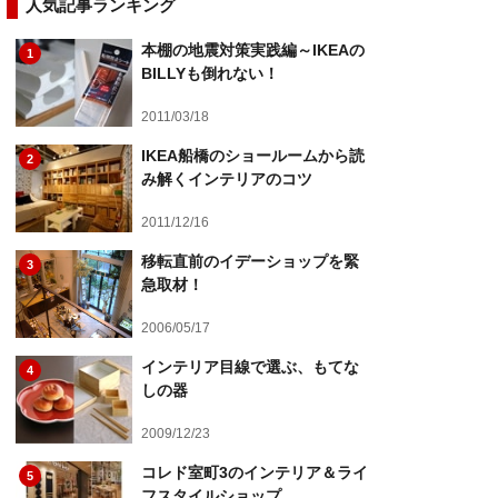
人気記事ランキング
本棚の地震対策実践編～IKEAの
1
BILLYも倒れない！
2011/03/18
IKEA船橋のショールームから読
2
み解くインテリアのコツ
2011/12/16
移転直前のイデーショップを緊
3
急取材！
2006/05/17
インテリア目線で選ぶ、もてな
4
しの器
2009/12/23
コレド室町3のインテリア＆ライ
5
フスタイルショップ