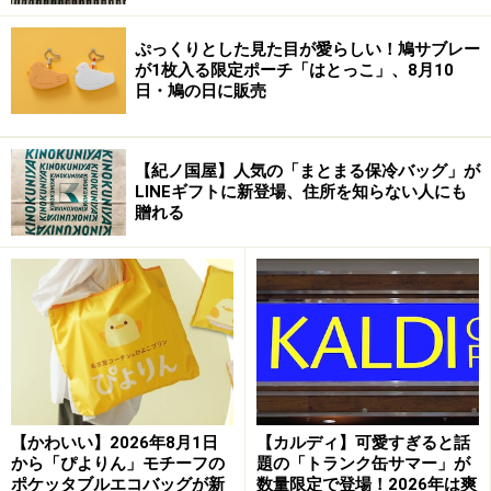
ぷっくりとした見た目が愛らしい！鳩サブレー
【編集部おすすめの購入サイト】
が1枚入る限定ポーチ「はとっこ」、8月10
日・鳩の日に販売
Amazonで生活雑貨をチェック！
【紀ノ国屋】人気の「まとまる保冷バッグ」が
楽天市場で生活雑貨をチェック！
LINEギフトに新登場、住所を知らない人にも
贈れる
【かわいい】2026年8月1日
【カルディ】可愛すぎると話
から「ぴよりん」モチーフの
題の「トランク缶サマー」が
ポケッタブルエコバッグが新
数量限定で登場！2026年は爽