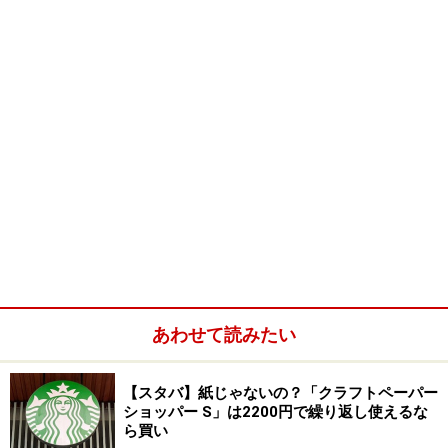
手前から2つ目は白熱球30Wにアルミセードで卓上だけ
を照らしています。
手前から3つ目はエジソンが作った当時のものを復刻し
た「エジソン球」25Wにコンランショップのスチールフ
レームのセードを合わせています。
たくさんぶら下げても、それぞれがシンプルなデザイン
なので、けんかもせず空間のアクセントになります。夜
は、電球型蛍光灯で柔らかに空間を照らし、アルミセー
ドのランプで卓上を照らし、エジソン球とメッシュのラ
ンプはあたたかな光が灯ります。照明器具だけでなく、
あわせて読みたい
明かりでも空間に奥行感とアクセントをつくってくれま
す。
【スタバ】紙じゃないの？「クラフトペーパー
ショッパー S」は2200円で繰り返し使えるな
※記事内容は執筆時点のものです。最新の内容をご確認くださ
ら買い
い。