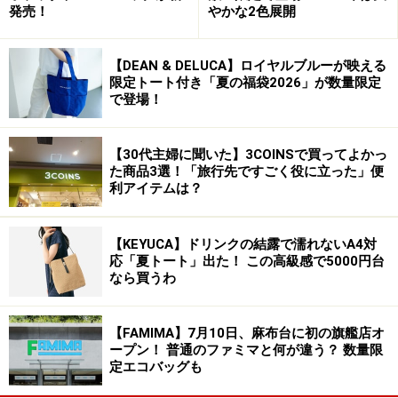
発売！
やかな2色展開
【DEAN & DELUCA】ロイヤルブルーが映える
限定トート付き「夏の福袋2026」が数量限定
で登場！
【30代主婦に聞いた】3COINSで買ってよかっ
た商品3選！「旅行先ですごく役に立った」便
利アイテムは？
【KEYUCA】ドリンクの結露で濡れないA4対
応「夏トート」出た！ この高級感で5000円台
なら買うわ
【FAMIMA】7月10日、麻布台に初の旗艦店オ
ープン！ 普通のファミマと何が違う？ 数量限
定エコバッグも