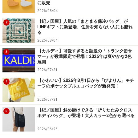
に販売
2026/08/04
【紀ノ国屋】人気の「まとまる保冷バッグ」が
2
LINEギフトに新登場、住所を知らない人にも贈れ
る
2026/08/04
【カルディ】可愛すぎると話題の「トランク缶サ
3
マー」が数量限定で登場！2026年は爽やかな2色
展開
2026/07/31
【かわいい】2026年8月1日から「ぴよりん」モチ
4
ーフのポケッタブルエコバッグが新発売！
2026/07/31
【紀ノ国屋】斜め掛けできる「折りたたみクロス
5
ボディバッグ」が登場！大人カラー2色から選べる
2026/06/26