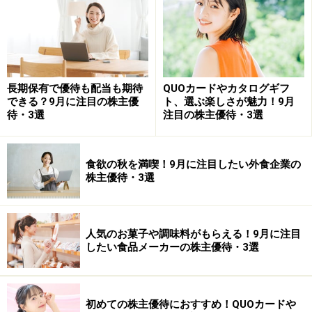
1000株以上 3500円相当
5000株以上 7000円相当
今回の第3位はOUGホールディングスです。同社は大阪中
長期保有で優待も配当も期待
QUOカードやカタログギフ
央卸売市場の水産物卸売り企業で、水産物の卸売り企業
できる？9月に注目の株主優
ト、選ぶ楽しさが魅力！9月
としては国内最大規模の企業です。
待・3選
注目の株主優待・3選
今回は1000株を購入し、3500円相当の自社取扱商品（水
食欲の秋を満喫！9月に注目したい外食企業の
産加工品）を獲得したケースを想定しています（つまり
株主優待・3選
優待券を3500円として計算）。
水産物がお好きな方でしたら面白い株主優待を出す銘柄
人気のお菓子や調味料がもらえる！9月に注目
したい食品メーカーの株主優待・3選
ではありますが、足下の業績は厳しく、2013年3月期は
営業利益、経常利益、純損益共に最終赤字の見込みで
す。それでも日本株全体の上昇に乗って株価は上昇して
初めての株主優待におすすめ！QUOカードや
いますが、やはり、株価が落ち着いたところで買うよう