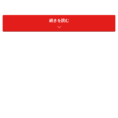
続きを読む
それでは、第3位から順にご紹介していきましょう。
第3位 OUGホールディングス(大証1部
8041)
予想配当＋予想優待売却利回り：5.69％
【2013/3/22株価】 167円