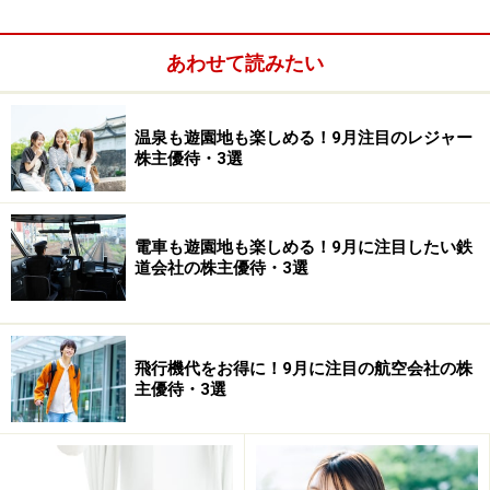
【配当獲得最低投資額】 1000株=167000円
【今期予想現金配当(1株あたり）】 6円
あわせて読みたい
【株主優待権利確定月】9月
【優待内容】
温泉も遊園地も楽しめる！9月注目のレジャー
自社取扱商品（水産加工品）
株主優待・3選
電車も遊園地も楽しめる！9月に注目したい鉄
道会社の株主優待・3選
飛行機代をお得に！9月に注目の航空会社の株
主優待・3選