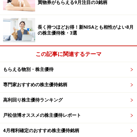
買物券がもらえる9月注目の3銘柄
にしたほうが良いと思われます。
＞＞＞続いて２位と１位の発表です！
長く持つほどお得！新NISAとも相性がよい8月
の株主優待株・3選
※記事内容は執筆時点のものです。最新の内容をご確認くださ
い。
本記事の内容は一般的な情報提供を目的としており、特定の金融
この記事に関連するテーマ
商品や投資行動を推奨するものではありません。
投資や資産運用に関する最終的なご判断はご自身の責任において
行ってください。
もらえる物別・株主優待
掲載情報の正確性・完全性については十分に配慮しております
が、その内容を保証するものではなく、これに基づく損失・損害
などについて当社は一切の責任を負いません。
専門家おすすめの株主優待銘柄
最新の情報や詳細については、必ず各金融機関やサービス提供者
の公式情報をご確認ください。
高利回り株主優待ランキング
次のページへ
1
/
2
戸松信博オススメの株主優待レポート
4月権利確定のおすすめ株主優待銘柄