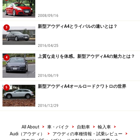
2008/09/16
新型アウディA4とライバルの違いとは？
3
2016/04/25
上質な走りを体感。新型アウディA4の魅力とは？
4
2016/06/19
新型アウディA4オールロードクワトロの世界
5
2016/12/29
>
>
>
>
All About
車・バイク
自動車
輸入車
>
>
Audi（アウディ）
アウディの車種情報・試乗レビュー