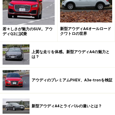
そこからアクセルペダルを踏み込むと、すぐにエンジン
が掛かる。バッテリーが残っていれば、スイッチオンで
EVモードに変わるがかなり慎重に踏まないとエンジンが
目覚めてしまうが、クリープ走行や早朝の住宅街を静か
新型アウディA4オールロード
若々しさが魅力のSUV。アウ
に抜け出すには十分だ。ただ、エンジン音も静かだから
クワトロの世界
ディQ2に試乗
始動しても実用上はなんら問題はないのだが。
上質な走りを体感。新型アウディA4の魅力と
メーターパネルの左側にある小さなバッテリー残量計を
は？
見ていると、少し渋滞していたり発進・加速を繰り返し
たりするとあっという間に残量が減ってしまう。逆に、
減速時などで回生される速度も速く、あっという間に半
アウディのプレミアムPHEV、A3e-tronを検証
分くらいまでは電気が蓄えられるのが面白い。
次ページ
もQ5ハイブリッドの走りについて。
新型アウディA4とライバルの違いとは？
※記事内容は執筆時点のものです。最新の内容をご確認くださ
い。