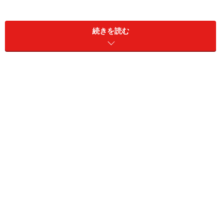
続きを読む
始動時エンジンは掛からない場合が多いが
211ps/350Nmの2.0Lインタークーラーターボに1モーターを
組み合わせる。トランスミッションはATの8速ティプトロニ
ック