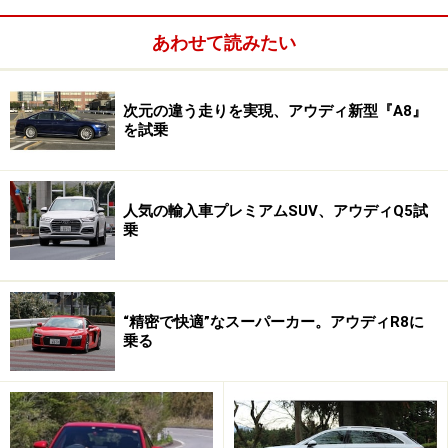
エンジンキーを押し込むか、スタータースイッチを押す
とシステムが立ち上がるが、バッテリー残量が十分であ
あわせて読みたい
ればエンジンは始動しない。3月中旬のテストで暖かか
ったこともあり、最初からエンジンが始動するシーンは
次元の違う走りを実現、アウディ新型『A8』
少なかった。
を試乗
人気の輸入車プレミアムSUV、アウディQ5試
乗
“精密で快適”なスーパーカー。アウディR8に
乗る