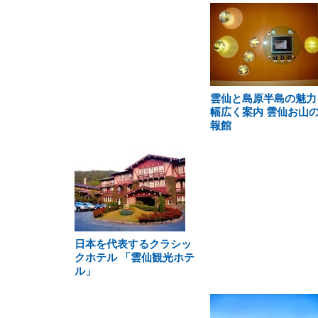
雲仙と島原半島の魅力
幅広く案内 雲仙お山
報館
日本を代表するクラシッ
クホテル 「雲仙観光ホテ
ル」