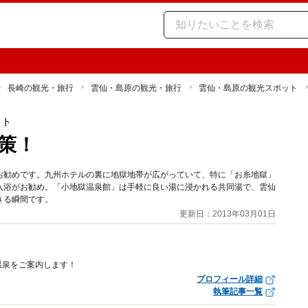
長崎の観光・旅行
雲仙・島原の観光・旅行
雲仙・島原の観光スポット
ット
策！
お勧めです。九州ホテルの裏に地獄地帯が広がっていて、特に「お糸地獄」
入浴がお勧め。「小地獄温泉館」は手軽に良い湯に浸かれる共同湯で、雲仙
きる瞬間です。
更新日：2013年03月01日
温泉をご案内します！
プロフィール詳細
執筆記事一覧