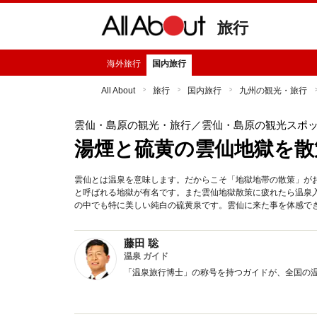
旅行
海外旅行
国内旅行
All About
旅行
国内旅行
九州の観光・旅行
雲仙・島原の観光・旅行
／雲仙・島原の観光スポ
湯煙と硫黄の雲仙地獄を散
雲仙とは温泉を意味します。だからこそ「地獄地帯の散策」が
と呼ばれる地獄が有名です。また雲仙地獄散策に疲れたら温泉
の中でも特に美しい純白の硫黄泉です。雲仙に来た事を体感で
藤田 聡
温泉 ガイド
「温泉旅行博士」の称号を持つガイドが、全国の