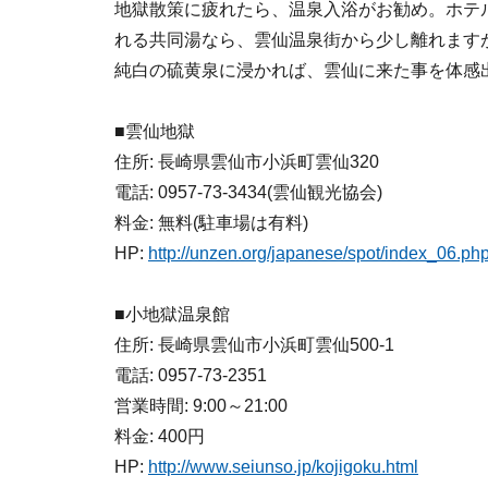
地獄散策に疲れたら、温泉入浴がお勧め。ホテ
れる共同湯なら、雲仙温泉街から少し離れます
純白の硫黄泉に浸かれば、雲仙に来た事を体感
■雲仙地獄
住所: 長崎県雲仙市小浜町雲仙320
電話: 0957-73-3434(雲仙観光協会)
料金: 無料(駐車場は有料)
HP:
http://unzen.org/japanese/spot/index_06.ph
■小地獄温泉館
住所: 長崎県雲仙市小浜町雲仙500-1
電話: 0957-73-2351
営業時間: 9:00～21:00
料金: 400円
HP:
http://www.seiunso.jp/kojigoku.html