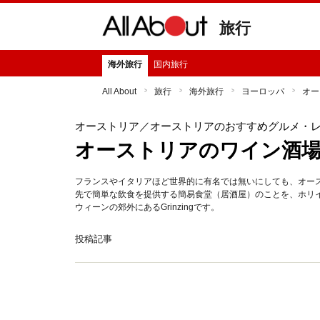
旅行
海外旅行
国内旅行
All About
旅行
海外旅行
ヨーロッパ
オー
オーストリア
／オーストリアのおすすめグルメ・
オーストリアのワイン酒場
フランスやイタリアほど世界的に有名では無いにしても、オー
先で簡単な飲食を提供する簡易食堂（居酒屋）のことを、ホリ
ウィーンの郊外にあるGrinzingです。
投稿記事