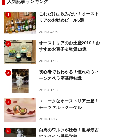
人気記事ランキング
これだけは飲みたい！オースト
1
リアのお勧めビール5選
2019/04/05
オーストリアのお土産2019！お
2
すすめお菓子＆雑貨13選
2019/01/08
初心者でもわかる！憧れのウィ
3
ーンオペラ座基礎知識
2015/01/30
ユニークなオーストリア土産！
4
モーツァルトクーゲル
2018/11/27
白馬のワルツが圧巻！世界最古
5
のスペイン乗馬学校