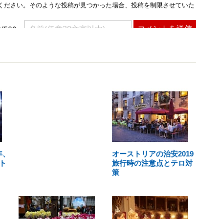
年、
オーストリアの治安2019
ト
旅行時の注意点とテロ対
策