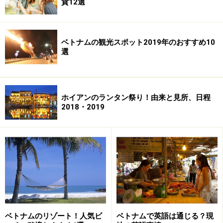
貨12選
■蓮芯茶
……蓮の実の芯部分を乾燥させたもので、漢方薬
のように苦味の強いお茶です。
ベトナムの観光スポット2019年のおすすめ10
選
つぼみバージョン（写真）のロータスティーは、舌だけ
ではなく、「目でも楽しめる」のがポイント。
ホイアンのランタン祭り！由来と見所、日程
私が購入したロータスティーは、茉莉茶の葉をベースに
2018・2019
し、あっさりと飲みやすく、そして、蓮の花のほのかに
甘い香りがするお茶でした。
ガラス器にロータスティーを一つ入れて、お湯を注ぐ
と、呼吸をするかのように、ゆったりとロータスの葉が
開いていきます。見ているだけで、心もゆったりとリラ
ックスしていきます。
ベトナムのリゾート！人気ビ
ベトナムで英語は通じる？現