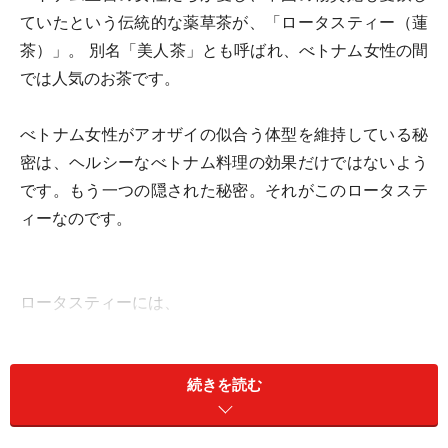
ていたという伝統的な薬草茶が、「ロータスティー（蓮
茶）」。 別名「美人茶」とも呼ばれ、べトナム女性の間
では人気のお茶です。
べトナム女性がアオザイの似合う体型を維持している秘
密は、ヘルシーなべトナム料理の効果だけではないよう
です。もう一つの隠された秘密。それがこのロータステ
ィーなのです。
ロータスティーには、
体内の不要な水分を排出する利尿効果
老廃物や脂肪の除去効果
続きを読む
新陳代謝の促進効果
リラックス効果