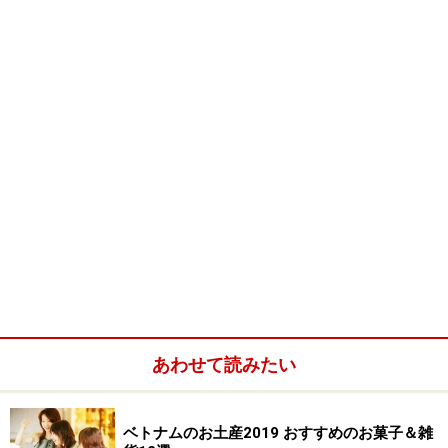
安眠効果
などがあるとされており、まさに、美肌作りやダイエッ
トに効果的な「美人を作るお茶」として、べトナム女性
たちに人気なのも納得できます。
ロータスティーには、次の3つの種類があります。
■蓮の葉茶
……蓮の葉を乾燥させてお茶にしたもので、ダ
イエット効果があります。
■蓮花茶
……緑茶葉などをベースに、蓮の花をまぜるなど
あわせて読みたい
して蓮花の香りをうつしたお茶で、香りの良さが特徴で
す。
ベトナムのお土産2019 おすすめのお菓子＆雑