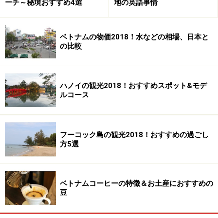
ーチ～秘境おすすめ4選
地の英語事情
就寝前に心と体を癒してくれるおすすめのお茶です。
※記事内容は執筆時点のものです。最新の内容をご確認くださ
い。
ベトナムの物価2018！水などの相場、日本と
※海外を訪れる際には最新情報の入手に努め、「
外務省 海外安全
の比較
ホームページ
」を確認するなど、安全確保に十分注意を払ってく
ださい。
ハノイの観光2018！おすすめスポット&モデ
ルコース
フーコック島の観光2018！おすすめの過ごし
方5選
ベトナムコーヒーの特徴＆お土産におすすめの
豆