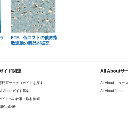
率ラ
ETF、低コストの債券指
数連動の商品が拡充
ガイド関連
All Abou
専門家サーチ（ガイドを探す）
All About ニュー
All Aboutガイド募集
All About Japan
ガイドへの仕事・取材依頼
国民の決断