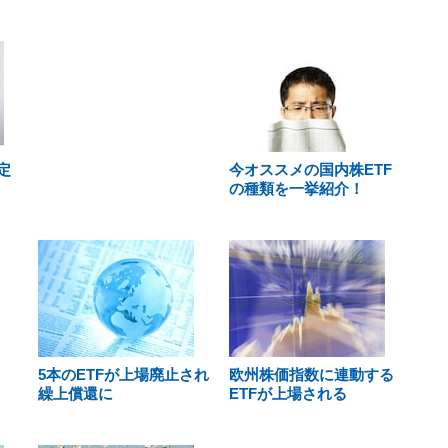
定
今オススメの国内株ETF
の種類を一挙紹介！
5本のETFが上場廃止され
欧州株価指数に連動する
繰上償還に
ETFが上場される