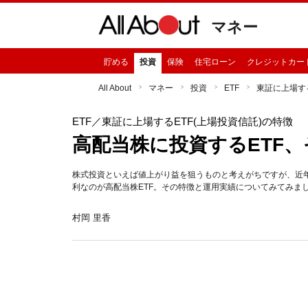
マネー
貯める
投資
保険
住宅ローン
クレジットカー
All About
マネー
投資
ETF
東証に上場する
ETF
／東証に上場するETF(上場投資信託)の特徴
高配当株に投資するETF
株式投資といえば値上がり益を狙うものと考えがちですが、近
利なのが高配当株ETF。その特徴と運用実績についてみてみま
村岡 里香