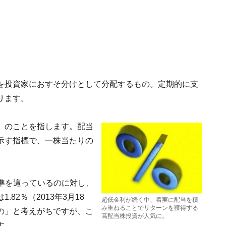
を投資家におすそ分けとして分配するもの。定期的に支
ります。
」のことを指します。配当
示す指標で、一株当たりの
水準を這っているのに対し、
82％（2013年3月18
超低金利が続く中、着実に配当を積
み重ねることでリターンを獲得する
の」と考えがちですが、こ
高配当株投資が人気に。
す。