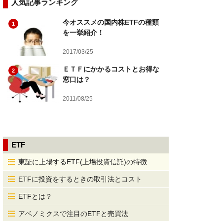
人気記事ランキング
今オススメの国内株ETFの種類
1
を一挙紹介！
2017/03/25
ＥＴＦにかかるコストとお得な
2
窓口は？
2011/08/25
ETF
東証に上場するETF(上場投資信託)の特徴
ETFに投資をするときの取引法とコスト
ETFとは？
アベノミクスで注目のETFと売買法