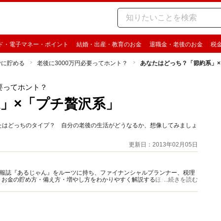
ド・電子マネー・ポイント
結婚・出産・教育のお金
退職金・老後のお金
税
でに貯める
老後に3000万円必要ってホント？
あなたはどっち？「節約系」
必要ってホント？
」×「プチ贅沢系」
なたはどっちのタイプ？ 自分の老後の生活がどうなるか、想像してみましょ
更新日：2013年02月05日
資情報誌『あるじゃん』をルーツに持ち、ファイナンシャルプランナー、税理
、お金の貯め方・備え方・増やし方をわかりやすく解説するほか、マネー最
...続きを読む
情報を発信しています。