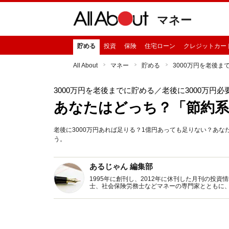
マネー
貯める
投資
保険
住宅ローン
クレジットカー
All About
マネー
貯める
3000万円を老後ま
3000万円を老後までに貯める
／老後に3000万円
あなたはどっち？「節約系
老後に3000万円あれば足りる？1億円あっても足りない？あ
う。
あるじゃん 編集部
1995年に創刊し、2012年に休刊した月刊の投
士、社会保険労務士などマネーの専門家とともに
新トピックス、おトク・節約コラムなど、役立つ