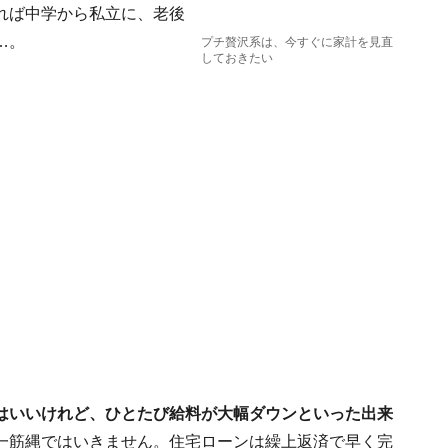
れば中学から私立に、老後
…。
プチ贅沢系は、今すぐに家計を見直
しておきたい
はいいけれど、ひとたび給料が大幅ダウンといった出来
一筋縄ではいきません。住宅ローンは繰上返済で早く完