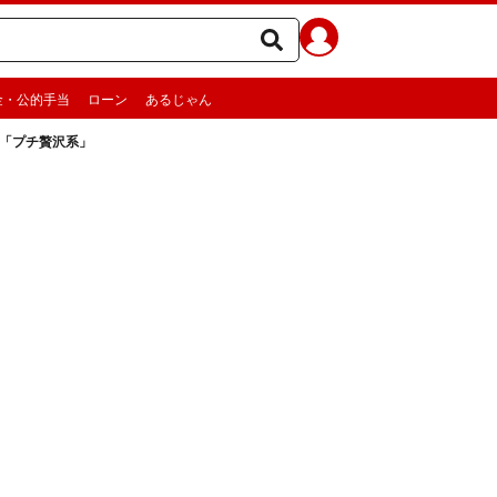
金・公的手当
ローン
あるじゃん
×「プチ贅沢系」