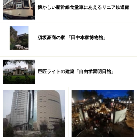
懐かしい新幹線食堂車にあえるリニア鉄道館
※入館は閉館30分前まで
○休館日:無休(但し、年末年始、展示替え等による臨時休
館日有り)
○入館料:大人(高校生以上)700円
須坂豪商の家 「田中本家博物館」
○アクセス:
【電車】長野電鉄「須坂」よりタクシーで5分
【車】上信越自動車道須坂長野東I.Cから15分
巨匠ライトの建築「自由学園明日館」
○URL:
http://www.tanakahonke.org/
※記事内容は執筆時点のものです。最新の内容をご確認くださ
い。