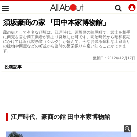
須坂豪商の家 「田中本家博物館」
蔵の街として有名な須坂は、江戸時代、須坂藩の陣屋町で、武士を相手
に商売を営む商工業者が集まり発展した町です。明治時代から昭和初期
にかけては近代製糸業（シルク）が盛んで、今なお残る豪壮な土蔵造り
の建物や商屋などの町並から当時の繁栄振りを窺い知ることができま
す。
更新日：
2012年12月17日
投稿記事
江戸時代、豪商の館 田中本家博物館