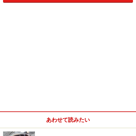
田中家の所在地である穀町という住所は、まさに田中家
の隆盛を由来としているものです。
田中本家博物館として公開された館内には、これが一般
人の持ち物とは思えないほどの宝物の数々が展示されて
います。明治時代から大切にされている雛飾りは豪華で
圧巻です。
■信州須坂 田中本家博物館
○場所:長野県須坂市穀町476
○電話:026-248-8008
○開館時間:
【4月～11月】9:00～17:00
あわせて読みたい
【12月～3月】9:30～16:30
【1月】10:00～15:30