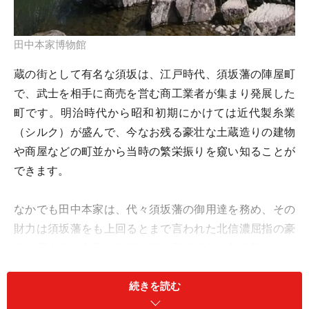
田中本家博物館
蔵の街として有名な須坂は、江戸時代、須坂藩の陣屋町
で、武士を相手に商売を営む商工業者が集まり発展した
町です。明治時代から昭和初期にかけては近代製糸業
（シルク）が盛んで、今なお残る豪壮な土蔵造りの建物
や商屋などの町並から当時の繁栄振りを窺い知ることが
できます。
なかでも田中本家は、代々須坂藩の御用達を務め、その
財力は須坂藩をも上回るとまで言われた北信濃屈指の豪
商。田中家の創業は江戸中期、享保18年。初代新八がこ
の地で穀物、菜種油、煙草、綿、酒造業などの商売を始
続きを読む
めました。現在の当主は12代になります。