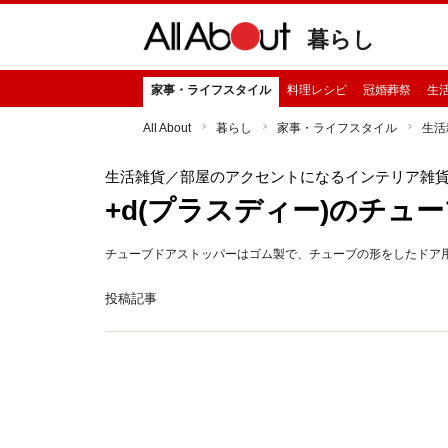
暮らし
家事・ライフスタイル
料理レシピ
冠婚葬祭
生
All About
暮らし
家事・ライフスタイル
生活
生活雑貨
／部屋のアクセントになるインテリア雑
+d(プラスディー)のチュ
チューブドアストッパーはゴム製で、チューブの形をしたドア
投稿記事