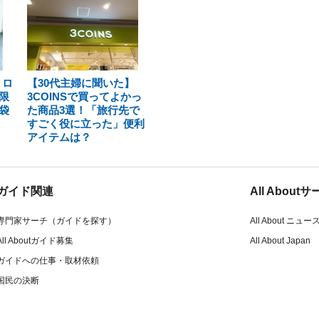
】ロ
【30代主婦に聞いた】
限
3COINSで買ってよかっ
袋
た商品3選！「旅行先で
すごく役に立った」便利
アイテムは？
ガイド関連
All Abou
専門家サーチ（ガイドを探す）
All About ニュー
All Aboutガイド募集
All About Japan
ガイドへの仕事・取材依頼
国民の決断