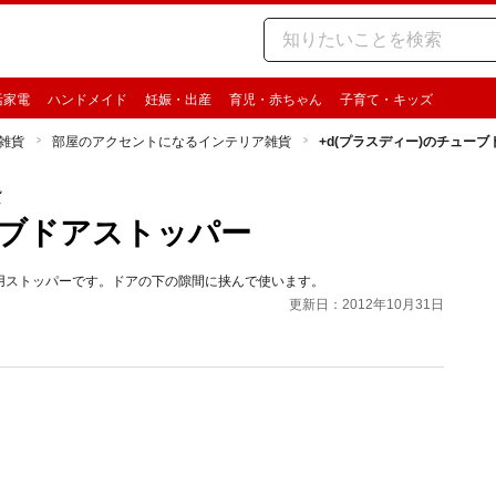
活家電
ハンドメイド
妊娠・出産
育児・赤ちゃん
子育て・キッズ
雑貨
部屋のアクセントになるインテリア雑貨
+d(プラスディー)のチュー
貨
ーブドアストッパー
用ストッパーです。ドアの下の隙間に挟んで使います。
更新日：2012年10月31日