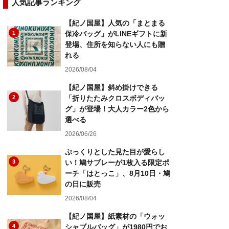
人気記事ランキング
【紀ノ国屋】人気の「まとまる
1
保冷バッグ」がLINEギフトに新
登場、住所を知らない人にも贈
れる
2026/08/04
【紀ノ国屋】斜め掛けできる
2
「折りたたみクロスボディバッ
グ」が登場！大人カラー2色から
選べる
2026/06/26
ぷっくりとした見た目が愛らし
3
い！鳩サブレーが1枚入る限定ポ
ーチ「はとっこ」、8月10日・鳩
の日に販売
2026/08/04
【紀ノ国屋】紙素材の「ウォッ
4
シャブルバッグ」が1980円でお