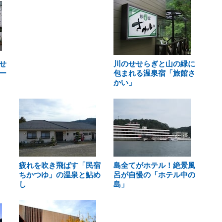
せ
川のせせらぎと山の緑に
ー
包まれる温泉宿「旅館さ
かい」
疲れを吹き飛ばす「民宿
島全てがホテル！絶景風
ちかつゆ」の温泉と鮎め
呂が自慢の「ホテル中の
し
島」