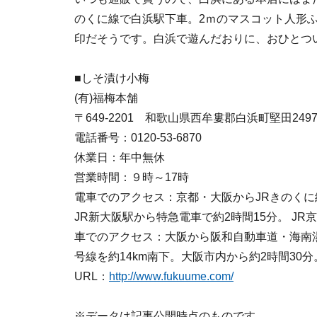
のくに線で白浜駅下車。2ｍのマスコット人形
印だそうです。白浜で遊んだおりに、おひとつ
■しそ漬け小梅
(有)福梅本舗
〒649-2201 和歌山県西牟婁郡白浜町堅田2497-
電話番号：0120-53-6870
休業日：年中無休
営業時間：９時～17時
電車でのアクセス：京都・大阪からJRきのくに
JR新大阪駅から特急電車で約2時間15分。 JR
車でのアクセス：大阪から阪和自動車道・海南湯
号線を約14km南下。大阪市内から約2時間30分
URL：
http://www.fukuume.com/
※データは記事公開時点のものです。