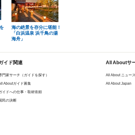
を
海の絶景を存分に堪能！
「白浜温泉 浜千鳥の湯
海舟」
ガイド関連
All Abou
専門家サーチ（ガイドを探す）
All About ニュー
All Aboutガイド募集
All About Japan
ガイドへの仕事・取材依頼
国民の決断