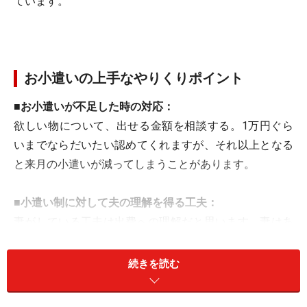
ています。
お小遣いの上手なやりくりポイント
■お小遣いが不足した時の対応：
欲しい物について、出せる金額を相談する。1万円ぐら
いまでならだいたい認めてくれますが、それ以上となる
と来月の小遣いが減ってしまうことがあります。
■小遣い制に対して夫の理解を得る工夫：
妻がしている工夫は出費への理解だと思います。妻はあ
まりゲームをしないのですが、知らない趣味についてど
うしてお金がかかるのかと聞くのではなくて、本当にそ
続きを読む
れがいま欲しいのかと尋ねてきます。反対に、妻のショ
ッピングについてはそれほど高額でなく、パートで稼い