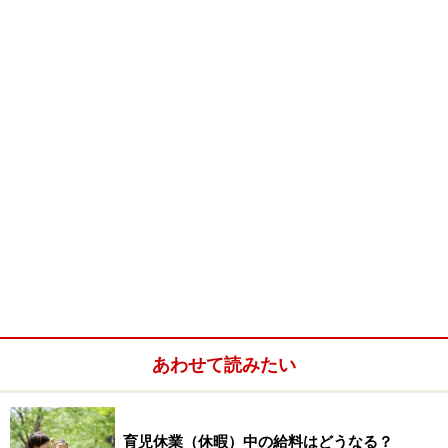
だ範囲内なら認めています。やはり、相互理解ですね。
しっかりとお金の使い方を相談してくれるのは嬉しいで
す。
※執筆者の家族構成：私と妻。夫婦共働き子供なし。
※記事内容は執筆時点のものです。最新の内容をご確認くださ
い。
本記事の内容は一般的な情報提供を目的としており、特定の金融
商品や投資行動を推奨するものではありません。
投資や資産運用に関する最終的なご判断はご自身の責任において
行ってください。
掲載情報の正確性・完全性については十分に配慮しております
が、その内容を保証するものではなく、これに基づく損失・損害
などについて当社は一切の責任を負いません。
最新の情報や詳細については、必ず各金融機関やサービス提供者
の公式情報をご確認ください。
あわせて読みたい
【編集部からのお知らせ】
・「家計」について、
アンケート（2026/8/31まで）
を実施
中です！
育児休業（休暇）中の給料はどうなる？