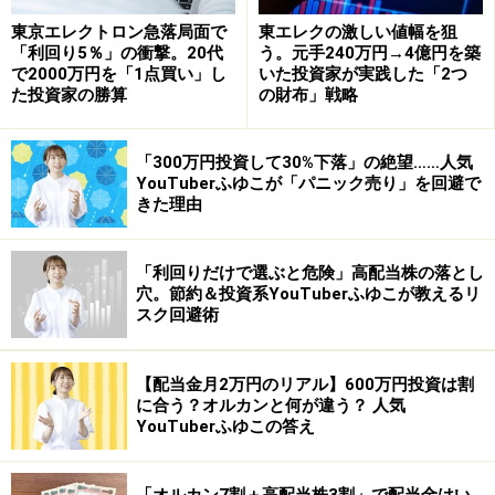
い。
東京エレクトロン急落局面で
東エレクの激しい値幅を狙
本記事の内容は一般的な情報提供を目的としており、特定の金融
「利回り5％」の衝撃。20代
う。元手240万円→4億円を築
商品や投資行動を推奨するものではありません。
投資や資産運用に関する最終的なご判断はご自身の責任において
で2000万円を「1点買い」し
いた投資家が実践した「2つ
行ってください。
た投資家の勝算
の財布」戦略
掲載情報の正確性・完全性については十分に配慮しております
が、その内容を保証するものではなく、これに基づく損失・損害
などについて当社は一切の責任を負いません。
「300万円投資して30%下落」の絶望……人気
最新の情報や詳細については、必ず各金融機関やサービス提供者
YouTuberふゆこが「パニック売り」を回避で
の公式情報をご確認ください。
きた理由
【編集部からのお知らせ】
・「家計」について、
アンケート（2026/8/31まで）
を実施
「利回りだけで選ぶと危険」高配当株の落とし
中です！
穴。節約＆投資系YouTuberふゆこが教えるリ
※抽選で20名にAmazonギフト券1000円分プレゼント
スク回避術
※謝礼付きの限定アンケートやモニター企画に参加が可能に
なります
【配当金月2万円のリアル】600万円投資は割
に合う？オルカンと何が違う？ 人気
YouTuberふゆこの答え