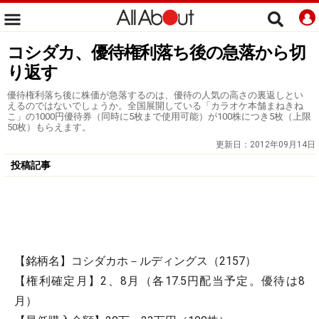
コシダカ、優待権利落ち後の急落から切
り返す
優待権利落ち後に株価が急落するのは、優待の人気の高さの裏返しとい
えるのではないでしょうか。全国展開している「カラオケ本舗まねきね
こ」の1000円優待券（同時に5枚まで使用可能）が100株につき5枚（上限
50枚）もらえます。
更新日：
2012年09月14日
投稿記事
【銘柄名】コシダカホ－ルディングス（2157）
【権利確定月】2、8月（各17.5円配当予定。優待は8
月）