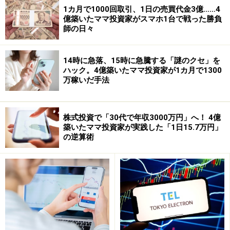
※記載されている情報は、投稿された時点のユーザーか
1カ月で1000回取引、1日の売買代金3億……4
らの情報です。
億築いたママ投資家がスマホ1台で戦った勝負
師の日々
14時に急落、15時に急騰する「謎のクセ」を
ハック。4億築いたママ投資家が1カ月で1300
万稼いだ手法
株式投資で「30代で年収3000万円」へ！ 4億
築いたママ投資家が実践した「1日15.7万円」
の逆算術
また、株式投資はリスクを伴います。投資に関する最終
判断は、御自身の責任でお願い申し上げます。
※記事内容は執筆時点のものです。最新の内容をご確認くださ