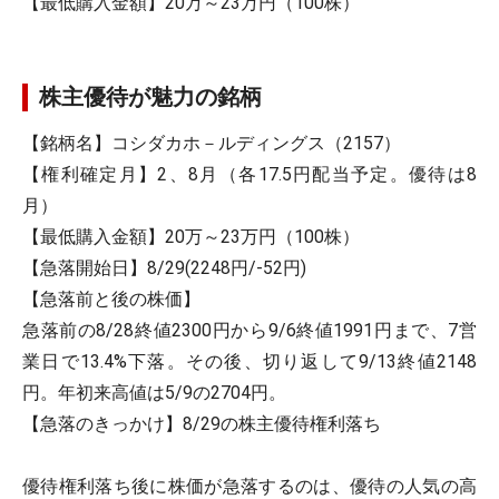
【最低購入金額】20万～23万円（100株）
株主優待が魅力の銘柄
【銘柄名】コシダカホ－ルディングス（2157）
【権利確定月】2、8月（各17.5円配当予定。優待は8
月）
【最低購入金額】20万～23万円（100株）
【急落開始日】8/29(2248円/-52円)
【急落前と後の株価】
急落前の8/28終値2300円から9/6終値1991円まで、7営
業日で13.4%下落。その後、切り返して9/13終値2148
円。年初来高値は5/9の2704円。
【急落のきっかけ】8/29の株主優待権利落ち
優待権利落ち後に株価が急落するのは、優待の人気の高