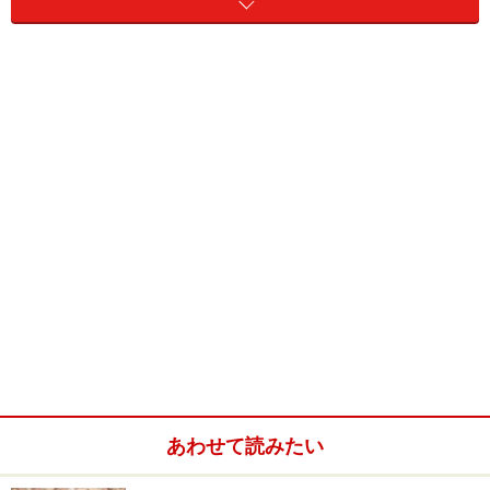
業績好調で会社計画上回る可能性大
7/10発表の第3四半期決算は、前期に特別利益があった
関係で純利益こそ20.5％減となっているものの、売上高
16.4％増、営業利益39.4％増の増収増益。会社発表の通
期業績予想に対する進捗率は、営業利益ベースで84.1％
となっており、最終的に計画を上回る可能性が高いとみ
られています。優待権利落ち後に急落した株価が、9/6
の1991円を底に急速に切り返しつつあるのも、おそら
く、業績への期待感からでしょう。
あわせて読みたい