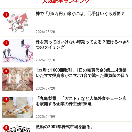
人気記事ランキング
株で「月5万円」稼ぐには、元手はいくら必要？
1
2026/05/20
株を買ってはいけない時期ってある？避けるべき3
2
つのタイミング
2026/05/18
1カ月で1000回取引、1日の売買代金3億……4億築
3
いたママ投資家がスマホ1台で戦った勝負師の日々
2026/07/28
「丸亀製麺」「ガスト」など人気外食チェーン店
4
を展開する企業の株主優待5選
2025/04/09
激動の2007年株式市場を語る。
5