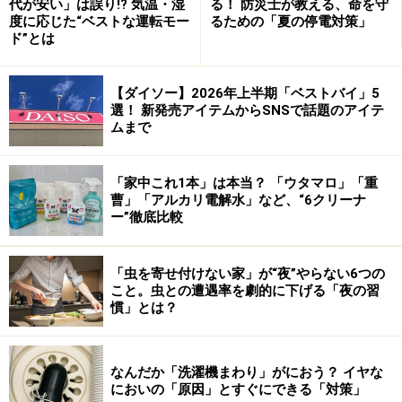
代が安い」は誤り!? 気温・湿
る！ 防災士が教える、命を守
度に応じた“ベストな運転モー
るための「夏の停電対策」
ド”とは
【ダイソー】2026年上半期「ベストバイ」5
選！ 新発売アイテムからSNSで話題のアイテ
ムまで
「家中これ1本」は本当？ 「ウタマロ」「重
曹」「アルカリ電解水」など、“6クリーナ
ー”徹底比較
「虫を寄せ付けない家」が“夜”やらない6つの
こと。虫との遭遇率を劇的に下げる「夜の習
慣」とは？
なんだか「洗濯機まわり」がにおう？ イヤな
においの「原因」とすぐにできる「対策」