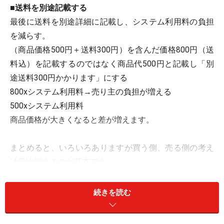
■送料を別途記載する
最後に送料を別途詳細に記載し、システム利用料の負担
を減らす。
（商品価格500円＋送料300円）を含んだ価格800円（送
料込）を記載するのではなく商品代500円と記載し「別
途送料300円かかります」にする
800xシステム利用料→売り主の負担が増える
500xシステム利用料
商品価格が大きくなると差が増えます。
まとめると、いろいろありますが買う側、売る側の考え
は反比例するのが基本です。
買う側は安く買いたい、売る側は高く売れたら？です
続きを読む
が、一番はお互いが、気持よく安心して取引できる前提
での、自分自身の基準を持つことかと思います。