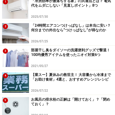
「冷房効率が激落ちする家」の共通点とは？ 電気
1
代をムダにしない「見直しポイント」8つ
2025/07/30
「24時間エアコンつけっぱなし」は本当に安い？
2
何分までの外出なら“つけっぱなし”が得なのか
2026/07/25
部屋干し臭をダイソーの洗濯便利グッズで撃退！
3
100均優秀アイテムを使ったニオイ対策6つ
2021/05/27
【業スー】夏休みの救世主！ 大容量から冷凍まで
4
「お助け食材」4選と、おすすめアレンジレシピ
2026/07/22
お風呂の排水栓の正解は「開けておく」？「閉め
5
ておく」？