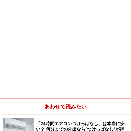
時間をかけすぎてダメで、自分自信の作業に対する見え
ないコスト感をもつことも大切！
※記事内容は執筆時点のものです。最新の内容をご確認くださ
い。
【編集部おすすめの購入サイト】
Amazonで節約対策の書籍をチェック！
楽天市場で節約関連の書籍をチェック！
あわせて読みたい
「24時間エアコンつけっぱなし」は本当に安
い？ 何分までの外出なら“つけっぱなし”が得