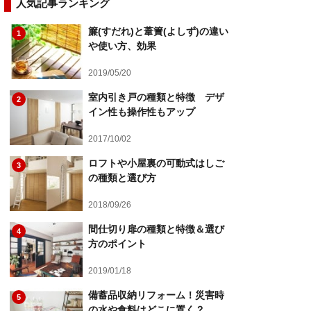
人気記事ランキング
簾(すだれ)と葦簀(よしず)の違い
1
や使い方、効果
2019/05/20
室内引き戸の種類と特徴 デザ
2
イン性も操作性もアップ
2017/10/02
ロフトや小屋裏の可動式はしご
3
の種類と選び方
2018/09/26
間仕切り扉の種類と特徴＆選び
4
方のポイント
2019/01/18
備蓄品収納リフォーム！災害時
5
の水や食料はどこに置く？