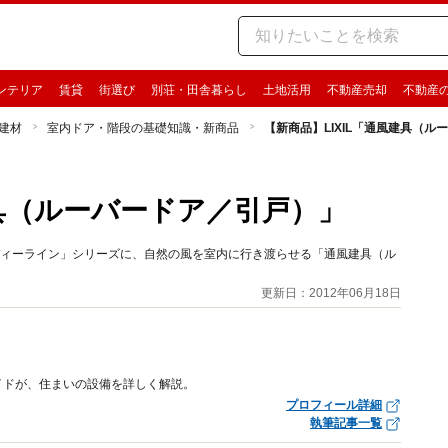
ンテリア
賃貸
街選び
別荘・田舎暮らし
土地活用
不動産売却
不動産
建材
室内ドア・階段の基礎知識・新商品
【新商品】LIXIL「通風建具（ル
建具（ルーバードア／引戸）」
ッディーライン」シリーズに、自然の風を室内に行き渡らせる「通風建具（ル
更新日：2012年06月18日
イドが、住まいの設備を詳しく解説。
プロフィール詳細
執筆記事一覧