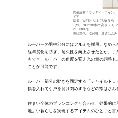
内装建材「ウッディーライン」
ドア
型番：WBTH-AL1-0720 
（W）780mm×枠外高さ（H）2
210,000円）
※組立代、取付費、運賃は含み
ルーバーの羽根部分にはアルミを採用。なめら
経年劣化を防ぎ、耐久性を向上させたとか。ま
もでき、ルーバーの角度を変え光の量の調整も
ことが可能です。
ルーバー部分の動きを固定する「チャイルドロ
指を入れて引戸を開け閉めするなどの指はさみ
住まい全体のプランニングと合わせ、効果的に
地よい暮らしを実現するアイテムのひとつと言