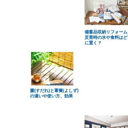
備蓄品収納リフォーム
災害時の水や食料はど
に置く？
簾(すだれ)と葦簀(よしず)
の違いや使い方、効果