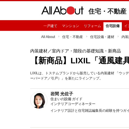
住宅・不動産
一戸建て
マンション
リフォーム
住宅設備
イ
All About
住宅・不動産
住宅設備・建材
内装
内装建材
／室内ドア・階段の基礎知識・新商品
【新商品】LIXIL「通風
LIXILは、トステムブランドから販売している内装建材 「ウ
ーバードア／引戸）」を新たにラインアップ。
岩間 光佐子
住まいの設備 ガイド
インテリアコーディネーター
インテリア設計と住宅雑誌編集長の経験を持つガ