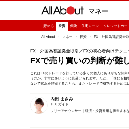
マネー
貯める
投資
保険
住宅ローン
クレジットカー
All About
マネー
投資
FX・外国為替証拠金
FX・外国為替証拠金取引
／FXの初心者向けテクニ
FXで売り買いの判断が難
これはFXのトレードを行っている多くの個人にありがちな傾
う方が、非常に多いように見受けられます。ただ、「休むも相
ないで状況を静観することも、またトレードで成功するために
内田 まさみ
ＦＸ ガイド
フリーアナウンサー｜経済・投資番組を担当する