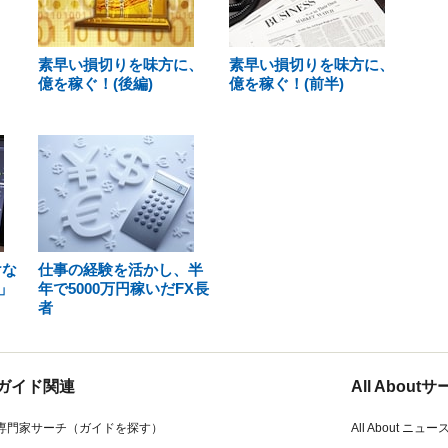
素早い損切りを味方に、
素早い損切りを味方に、
億を稼ぐ！(後編)
億を稼ぐ！(前半)
けな
仕事の経験を活かし、半
」
年で5000万円稼いだFX長
者
ガイド関連
All Abou
専門家サーチ（ガイドを探す）
All About ニュー