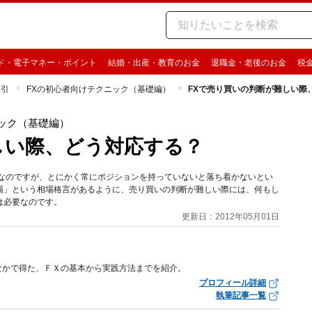
ド・電子マネー・ポイント
結婚・出産・教育のお金
退職金・老後のお金
税
取引
FXの初心者向けテクニック（基礎編）
FXで売り買いの判断が難しい際
ック（基礎編）
しい際、どう対応する？
向なのですが、とにかく常にポジションを持っていないと落ち着かないとい
場」という相場格言があるように、売り買いの判断が難しい際には、何もし
は必要なのです。
更新日：2012年05月01日
なかで得た、ＦＸの基本から実践方法までを紹介。
プロフィール詳細
執筆記事一覧