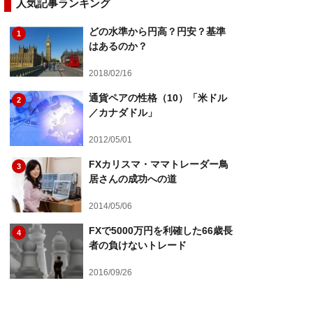
人気記事ランキング
どの水準から円高？円安？基準
1
はあるのか？
2018/02/16
通貨ペアの性格（10）「米ドル
2
／カナダドル」
2012/05/01
FXカリスマ・ママトレーダー鳥
3
居さんの成功への道
2014/05/06
FXで5000万円を利確した66歳長
4
者の負けないトレード
2016/09/26