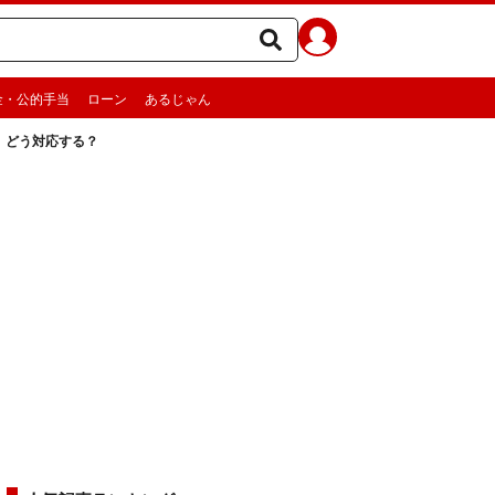
金・公的手当
ローン
あるじゃん
、どう対応する？