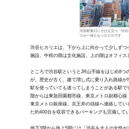
渋谷駅東口にそびえ立つ『渋谷
スが一体となったビルです
渋谷ヒカリエは、下から上に向かって少しずつ
施設、中程の階は文化施設、上の階はオフィス
ところで渋谷駅というとJR山手線をはじめ8つ
が、歴史が古く、建て増し式に乗り入れ路線が
駅を使っていても迷ってしまうことがある駅で
階からは東急田園都市線、東京メトロ副都心線
東京メトロ銀座線、京王井の頭線へ連絡してい
た約400台を収容できるパーキングも完備して
地下3階から地上5階には「渋谷を大人の女性が