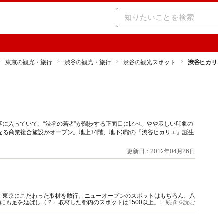
東京の観光・旅行
渋谷の観光・旅行
渋谷の観光スポット
渋谷ヒカリ
に入っていて、“渋谷の若者”が闊歩する正面口に比べ、やや寂しい印象の
となる商業複合施設がオープン。地上34階、地下3階の『渋谷ヒカリエ』誕生
更新日：2012年04月26日
、東京にこだわった取材を敢行。ニューオープンのスポットはもちろん、八
にも足を延ばし（？）取材した都内のスポットは1500以上。08年に独立
...続きを読む
ナリティー、2足の草鞋で活動中。