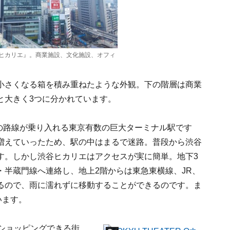
ヒカリエ』。商業施設、文化施設、オフィ
小さくなる箱を積み重ねたような外観。下の階層は商業
と大きく3つに分かれています。
の路線が乗り入れる東京有数の巨大ターミナル駅です
増えていったため、駅の中はまるで迷路。普段から渋谷
す。しかし渋谷ヒカリエはアクセスが実に簡単。地下3
・半蔵門線へ連絡し、地上2階からは東急東横線、JR、
るので、雨に濡れずに移動することができるのです。ま
います。
ショッピングできる街