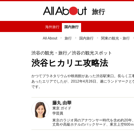
旅行
海外旅行
国内旅行
All About
旅行
国内旅行
関東の観光・旅行
渋谷の観光・旅行
／渋谷の観光スポット
渋谷ヒカリエ攻略法
かつてプラネタリウムや映画館があった渋谷駅東口。長らく工事
あったエリアでしたが、2012年4月26日、遂にランドマーク
です。
藤丸 由華
東京 ガイド
学芸員
東京のラジオ局のアナウンサー時代を含め約20年
丈島や高級ホテルのバックヤード、東京上空600ｍ
し、現在はAll About東京ガイド、ラジオパーソ