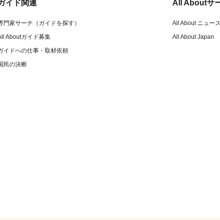
ガイド関連
All Abou
専門家サーチ（ガイドを探す）
All About ニュー
All Aboutガイド募集
All About Japan
ガイドへの仕事・取材依頼
国民の決断