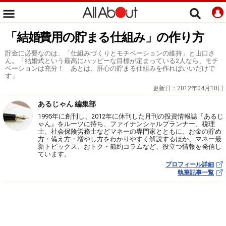
「結婚費用の貯まる仕組み」の作り方
貯金に必要なのは、「仕組みづくりとモチベーションの維持」と山口さ
ん。「結婚式という最高にハッピーな目標が定まっている2人なら、モチ
ベーションは充分！ あとは、肝心の貯まる仕組みを作ればいいだけで
す」
更新日：
2012年04月10日
あるじゃん 編集部
1995年に創刊し、2012年に休刊した月刊の投資情報誌『あるじ
ゃん』をルーツに持ち、ファイナンシャルプランナー、税理
士、社会保険労務士などマネーの専門家とともに、お金の貯め
方・備え方・増やし方をわかりやすく解説するほか、マネー最
新トピックス、おトク・節約コラムなど、役立つ情報を発信し
ています。
プロフィール詳細
執筆記事一覧