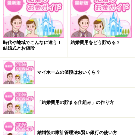
ベーションにもなるはず。銀行によって条件も違うの
で、自分に合ったものを調べてみるといいでしょう」
と、山口さん。
しかし、増やしたいあまり、リスクの高いものに手を出
して、結婚時期が延期した……なんてことにならないよう
時代や地域でこんなに違う！
結婚費用をどう貯める？
結婚式とお値段
にしたいもの。「長期で増やすことを念頭に置いたお金
でチャレンジするなら別ですが、使う目的と期日が決ま
っている“結婚資金”は、元本割れしないもので貯めてい
マイホームの値段はおいくら？
くのが着実です」
次のページは、
結婚前にお金の話はどれくらいしておく
べき？
です。
「結婚費用の貯まる仕組み」の作り方
取材・文／西尾英子 監修／山口京子（ファイナンシャ
ル・プランナー） イラスト／本山浩子
結婚後の家計管理法&賢い銀行の使い方