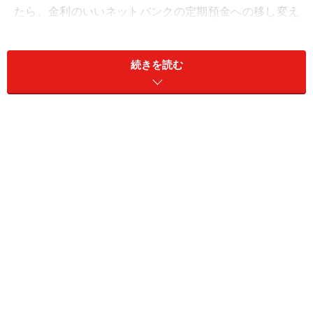
たら、金利のいいネットバンクの定期預金への移し変え
を検討してみましょう。同じ定期預金でも、大手都市銀
行とネットバンクでは10倍もの差が開きます。年月を重
続きを読む
ねるほど、貯まる額に違いが出てきますよ」
例えば、金利0.025%の大手都市銀行で100万円を定期預
金に預けた場合、1年後に付く利息は、250円（税金差し
引き分除く）。対して、ネット定期なら、金利0.25％で
2500円に。さらに、ボーナス時期などは「キャンペーン
金利」として0.5％前後の高金利も出現するため、マメに
チェックしておきたいところです。