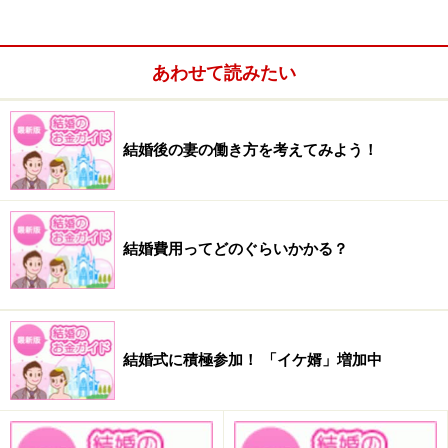
あわせて読みたい
結婚後の妻の働き方を考えてみよう！
「おまとめサービス」や「期日指定定期」
を使うのも手
結婚費用ってどのぐらいかかる？
使う目的が決まったお金なら、こんな便利な機能を使う
手も―。
「自動積立定期を1年間続けると、それまで積み立てた
結婚式に積極参加！ 「イケ婿」増加中
分を1本の口座にまとめてくれる「おまとめサービス」
や満期の期日を指定できる「期日指定定期」というもの
もあります。結婚する期日を設定しておくと貯金のモチ