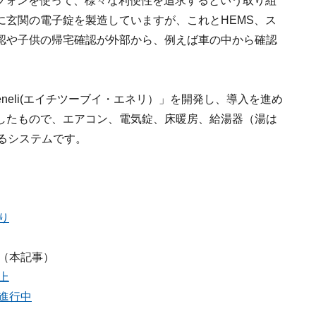
トフォンを使って、様々な利便性を追求するという取り組
に玄関の電子錠を製造していますが、これとHEMS、ス
認や子供の帰宅確認が外部から、例えば車の中から確認
 eneli(エイチツーブイ・エネリ）」を開発し、導入を進め
したもので、エアコン、電気錠、床暖房、給湯器（湯は
るシステムです。
り
（本記事）
上
進行中