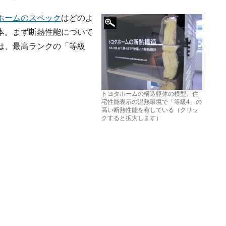
ホームのスペック
はどのよ
本。まず断熱性能について
は、最高ランクの「等級
トヨタホームの構造躯体の模型。住
宅性能表示の温熱環境で「等級4」の
高い断熱性能を有している（クリッ
クすると拡大します）