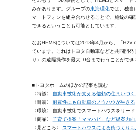
そのもう一つの事例として、HEMSとスマー
みがあります。グループの
東海理化
では、独自
マートフォンを組み合わせることで、施錠の確
できるということも可能としています。
なおHEMSについては2013年4月から、「H2V
ています。これはトヨタ自動車などと共同開発
り）の遠隔操作を最大10台まで行うことができ
■トヨタホームのほかの記事も読む
〈特徴〉
自動車技術が支える信頼の住まいづく
〈耐震〉
耐震性にも自動車のノウハウが生きる
〈環境〉 自動車技術でスマートハウスをリード
〈商品〉
子育て提案「ママハピ」など提案力向
〈見どころ〉
スマートハウスによる街づくりも