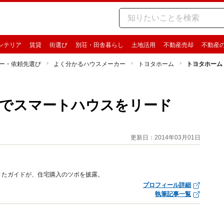
ンテリア
賃貸
街選び
別荘・田舎暮らし
土地活用
不動産売却
不動産
ー・依頼先選び
よく分かるハウスメーカー
トヨタホーム
トヨタホーム
術でスマートハウスをリード
更新日：2014年03月01日
きたガイドが、住宅購入のツボを披露。
プロフィール詳細
執筆記事一覧