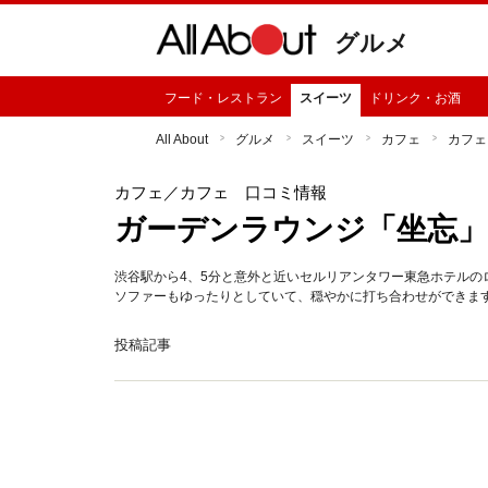
グルメ
フード・レストラン
スイーツ
ドリンク・お酒
All About
グルメ
スイーツ
カフェ
カフェ
カフェ
／カフェ 口コミ情報
ガーデンラウンジ「坐忘」
渋谷駅から4、5分と意外と近いセルリアンタワー東急ホテル
ソファーもゆったりとしていて、穏やかに打ち合わせができま
投稿記事