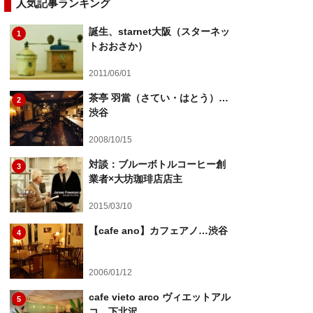
人気記事ランキング
誕生、starnet大阪（スターネッ
1
トおおさか）
2011/06/01
茶亭 羽當（さてい・はとう）…
2
渋谷
2008/10/15
対談：ブルーボトルコーヒー創
3
業者×大坊珈琲店店主
2015/03/10
【cafe ano】カフェアノ…渋谷
4
2006/01/12
cafe vieto arco ヴィエットアル
5
コ…下北沢