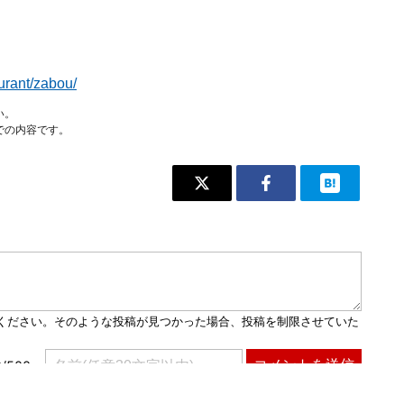
urant/zabou/
い。
での内容です。