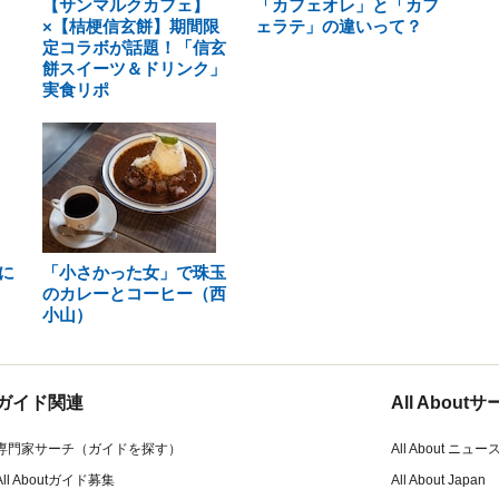
【サンマルクカフェ】
「カフェオレ」と「カフ
×【桔梗信玄餅】期間限
ェラテ」の違いって？
定コラボが話題！「信玄
餅スイーツ＆ドリンク」
実食リポ
に
「小さかった女」で珠玉
のカレーとコーヒー（西
小山）
ガイド関連
All Abou
専門家サーチ（ガイドを探す）
All About ニュー
All Aboutガイド募集
All About Japan