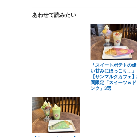
あわせて読みたい
「スイートポテトの優
い甘みにほっこり…」
【サンマルクカフェ】
間限定「スイーツ＆ド
ンク」3選