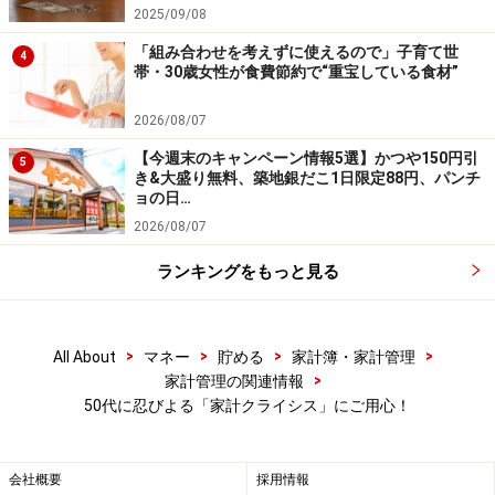
2025/09/08
「組み合わせを考えずに使えるので」子育て世
4
帯・30歳女性が食費節約で“重宝している食材”
2026/08/07
【今週末のキャンペーン情報5選】かつや150円引
5
き&大盛り無料、築地銀だこ1日限定88円、パンチ
ョの日…
2026/08/07
ランキングをもっと見る
>
>
>
>
All About
マネー
貯める
家計簿・家計管理
>
家計管理の関連情報
50代に忍びよる「家計クライシス」にご用心！
会社概要
採用情報