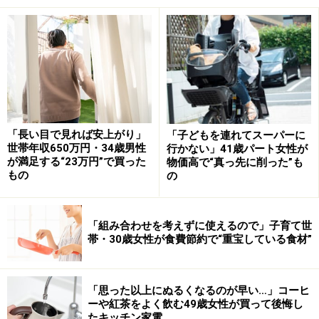
このAさんのプロフィールを読んで、何か問題があると
思うでしょうか？ ちょっと収入が高めでちょっとゆとり
のある、でもどこにでもありがちなご家庭の家計ですよ
ね。
未来の貯蓄残高をグラフ化すると、下の図のようになり
ます。貯蓄残高が「つるべ落とし」のように右肩下がり
「長い目で見れば安上がり」
「子どもを連れてスーパーに
に落ちていき、深刻なマイナスになっていくのがわかり
世帯年収650万円・34歳男性
行かない」41歳パート女性が
ます。
が満足する“23万円”で買った
物価高で“真っ先に削った”も
もの
の
「組み合わせを考えずに使えるので」子育て世
退職金が2000万円あっても、貯蓄残高が60代半ばで尽きてマ
帯・30歳女性が食費節約で“重宝している食材”
イナスに（クリックで拡大）
「思った以上にぬるくなるのが早い…」コーヒ
実は、Aさんとそのご家族は大きな潜在的問題を抱えて
ーや紅茶をよく飲む49歳女性が買って後悔し
いることが、このキャッシュフローでわかります。53歳
たキッチン家電