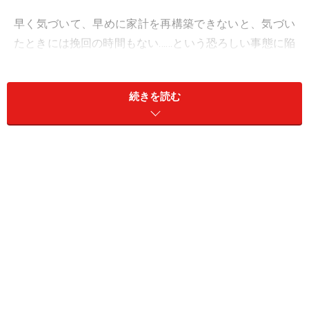
早く気づいて、早めに家計を再構築できないと、気づい
たときには挽回の時間もない……という恐ろしい事態に陥
ることも想定されます。
続きを読む
50代で家計危機に直面したAさんのプロフ
ィール
事例で見てみましょう。53歳の会社員Aさんは、専業主
婦の妻と子ども2人の4人家族。年収は850万円で、現在
貯蓄は500万円。住宅ローンもあと15年、2000万円残っ
ています。
長男はすでに社会人となりましたが、次男が大学2年
生。車は7年に1回買い替えて、70歳くらいまでは乗る予
定で、しかも、子ども2人の結婚とマイホーム取得のと