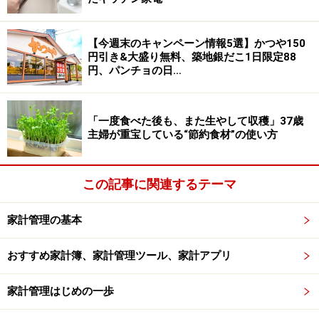
で貯蓄が500万円あって、退職金も2000万円近く出たと
しても、あっという間に貯蓄が減り、尽きてしまうので
【今週末のキャンペーン情報5選】かつや150
す。
円引き&大盛り無料、築地銀だこ1日限定88
円、パンチョの日…
「定年後はのんびり過ごす」という夢は、今のままでは
かなわない可能性が高いのです。
「一度食べた後も、また生やして収穫」37歳
主婦が重宝している“節約食材”の使い方
そんなこととはつゆ知らずに日々を送っている、という
事実が、むしろ怖いことだと感じます。貯蓄残高が底を
つき、なんだか苦しいわね、などと思いながら今の暮ら
この記事に関連するテーマ
しを送っていると、手遅れになってしまうこともありう
るのです。
家計管理の基本
おすすめ家計簿、家計管理ツール、家計アプリ
※記事内容は執筆時点のものです。最新の内容をご確認くださ
い。
家計管理はじめの一歩
本記事の内容は一般的な情報提供を目的としており、特定の金融
商品や投資行動を推奨するものではありません。
投資や資産運用に関する最終的なご判断はご自身の責任において