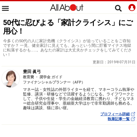
50代に忍びよる「家計クライシス」にご
用心！
今多くの50代の人に家計危機（クライシス）が迫っていることをご存知
ですか？ 一見、健全家計に見えても、あっという間に貯蓄マイナス地獄
に転落するかも……。あなたの家計は大丈夫かチェックをしてみてくださ
い！
更新日：
2019年07月31日
豊田 眞弓
教育費 ・ 奨学金 ガイド
ファイナンシャルプランナー（AFP）
マネー誌・女性誌の外部ライターを経て、マネーコラム執筆や
監修、講演・研修などで活躍するようになる。ライフワークと
して、子供や生徒・学生の金融経済教育に携わり、子どもマネ
ー総合研究会理事や、亜細亜大学ほかで非常勤講師も務める。
趣味は講談、猫に添い寝。
プロフィール詳細
執筆記事一覧