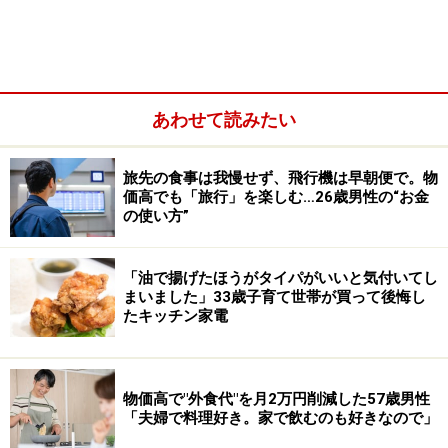
きに1人につき200万円をサポートしたいと考えていま
す。
購入後10年のマンションも15年ごとに修繕費がかかると
あわせて読みたい
見て150万円×2回を見込んでいます。退職金は約2000万
円はあるとの見込みで、定年後は働かずのんびりしたい
旅先の食事は我慢せず、飛行機は早朝便で。物
と漠然と考えています。
価高でも「旅行」を楽しむ…26歳男性の“お金
の使い方”
Aさん家族は決して贅沢をしている自覚もなく、住宅ロ
ーンは残っているものの、退職金もあるのでどうにかな
「油で揚げたほうがタイパがいいと気付いてし
るだろうと漠然と考えています。
まいました」33歳子育て世帯が買って後悔し
たキッチン家電
余裕がありそうなAさんの家計のどこに問題
物価高で"外食代"を月2万円削減した57歳男性
が？
「夫婦で料理好き。家で飲むのも好きなので」