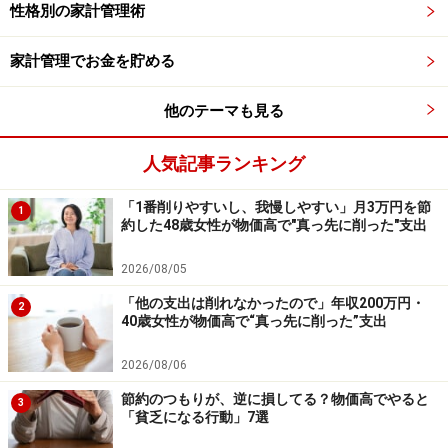
性格別の家計管理術
行ってください。
掲載情報の正確性・完全性については十分に配慮しております
が、その内容を保証するものではなく、これに基づく損失・損害
家計管理でお金を貯める
などについて当社は一切の責任を負いません。
最新の情報や詳細については、必ず各金融機関やサービス提供者
の公式情報をご確認ください。
他のテーマも見る
人気記事ランキング
次のページへ
1
/
2
「1番削りやすいし、我慢しやすい」月3万円を節
1
約した48歳女性が物価高で"真っ先に削った"支出
2026/08/05
「他の支出は削れなかったので」年収200万円・
2
40歳女性が物価高で“真っ先に削った”支出
2026/08/06
節約のつもりが、逆に損してる？物価高でやると
3
「貧乏になる行動」7選