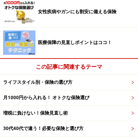
保険で準備する保障額は、夫・妻の職業、住まいは持ち
女性疾病やガンにも割安に備える保険
家か賃貸か、子どもの人数で異なり、目安は下表のとお
り。入りすぎによる保険料のムダ払い、逆に、保障不足
で困らないために適正額で加入を。
医療保障の見直しポイントはココ！
●子どもが独立するまで厚く
子どものいる人は、子育てのお金・教育資金を確保する
この記事に関連するテーマ
ために高額な死亡保障が必要になります。末の子どもが
独立してしまえば、死亡保障は減らせます。
ライフスタイル別・保険の選び方
＜医療保障＞
月1000円から入れる！ オトクな保険選び
●医療保障は一生涯が基本
死亡保障と併せて準備したいのが病気やケガの入院に備
増税に負けない！保険見直し術
える医療保障です。必要保障額は入院1日当たり1万円あ
ると安心。年をとって保障が途切れると困るので終身タ
30代40代で違う！必要な保険と選び方
イプがよいでしょう。