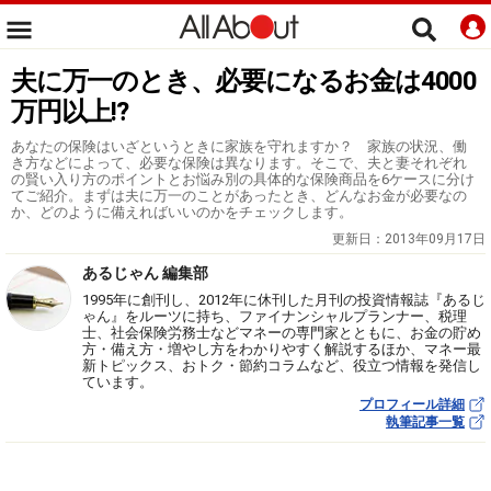
夫に万一のとき、必要になるお金は4000
万円以上!?
あなたの保険はいざというときに家族を守れますか？ 家族の状況、働
き方などによって、必要な保険は異なります。そこで、夫と妻それぞれ
の賢い入り方のポイントとお悩み別の具体的な保険商品を6ケースに分け
てご紹介。まずは夫に万一のことがあったとき、どんなお金が必要なの
か、どのように備えればいいのかをチェックします。
更新日：
2013年09月17日
あるじゃん 編集部
1995年に創刊し、2012年に休刊した月刊の投資情報誌『あるじ
ゃん』をルーツに持ち、ファイナンシャルプランナー、税理
士、社会保険労務士などマネーの専門家とともに、お金の貯め
方・備え方・増やし方をわかりやすく解説するほか、マネー最
新トピックス、おトク・節約コラムなど、役立つ情報を発信し
ています。
プロフィール詳細
執筆記事一覧