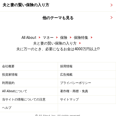
夫と妻の賢い保険の入り方
他のテーマも見る
【表1】夫に必要な死亡保障額の目安
※住まいは賃貸の場合(持ち家家族は1000万円程度少なくて
可)。子どもは2人まで
>
>
>
>
All About
マネー
保険
保険特集
>
夫と妻の賢い保険の入り方
では、妻にはどのような保険が必要になるのでしょう
夫に万一のとき、必要になるお金は4000万円以上!?
か。次のページは、
家事を担う主婦が入院すると1日2万
円近くかかる！
です。
会社概要
採用情報
取材・文/小川千尋（ファイナンシャル・プランナー）
投資家情報
広告掲載
利用規約
プライバシーポリシー
※記事内容は執筆時点のものです。最新の内容をご確認くださ
い。
All Aboutについて
著作権・商標・免責
当サイトの情報についての注意
サイトマップ
ヘルプ
© All About, Inc. All rights reserved.