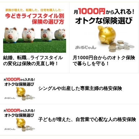
【図1】夫に万一のとき、いくら必要？
結婚、転職…ライフスタイル
月1000円台からのオトク保険
の変化は保険の見直し時！
で暮らしを守る！
家族を守る夫の保険のポイント
シングルや出産した専業主婦の格安保険
保険は入りすぎても少なすぎても、「賢い保険」とはい
えません。加入・見直しのときは以下のポイントを参考
にしてください。
子どもが増えた、自営業で心配な人の格安保険
＜死亡保障＞
●必要な保障は仕事や住まいで変わる