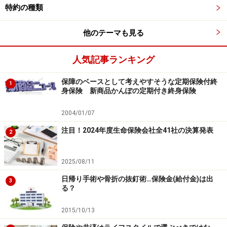
の期間は、多くの保険会社では書類のやり取りがあるの
特約の種類
で1週間くらいの期間を要します。書類のやり取りが不
他のテーマも見る
要な場合は、1～2日程度で指定口座に振り込まれること
もあります。いずれにせよ、ある程度は余裕をもって手
人気記事ランキング
続きした方が無難です。
保障のベースとして考えやすそうな定期保険付終
1
注意しておきたいこと
身保険 新商品かんぽの定期付き終身保険
返済時期が自由で、保険会社から返済を催促されるよう
2004/01/07
なことがあまりないので、借りた事を忘れてしまうこと
注目！2024年度生命保険会社全41社の決算発表
2
もあります。長期間借りたことによって元利金が大きく
なってしまい、返済のために、保険契約を解約しなけれ
2025/08/11
ばならないような事態にはならないよう注意して下さ
日帰り手術や骨折の抜釘術…保険金(給付金)は出
3
い。
る？
2015/10/13
契約者貸付の制度内容は保険会社ごとに異なり、返済時
期に制限があるような保険会社もあります。制度の詳細