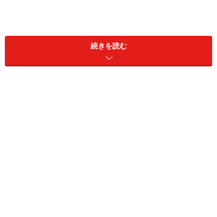
続きを読む
■借入可能な額
借りれる額は、加入している生命保険の解約返戻金（借
入時）の5～9割程度が上限となっています。例えば、解
約返戻金が100万円なら50～90万円を上限に借入れする
ことができます。10万円や20万円の借入れも勿論可能で
すが、下限を数万円のレベルで設定している場合もあり
ます。