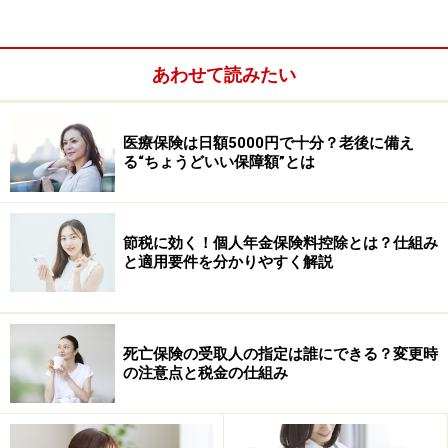
■借入金利
借りる場合の利率は、各生命保険会社が保険商品や加入
あわせて読みたい
時期ごとに定めています。例をあげると、ある保険会社
では保険商品ごとに1.20％～4.00％まで7つの利率を設定
しています。基本的には加入している保険の予定利率に
医療保険は日額5000円で十分？老後に備え
る“ちょうどいい保障額”とは
連動している為、バブル期に加入した保険等は利率が高
く、低金利時代に加入した保険等は例にあげたような金
利水準になっています。金融情勢の変化等によって変更
節税に効く！個人年金保険料控除とは？仕組み
する場合もあるので、保険会社に事前に確認しておくと
と適用要件を分かりやすく解説
良いです。
死亡保険の受取人の指定は誰にできる？変更時
の注意点と税金の仕組み