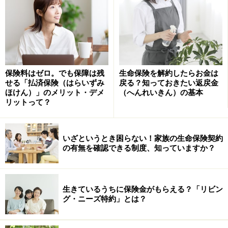
保険料はゼロ。でも保障は残
生命保険を解約したらお金は
せる「払済保険（はらいずみ
戻る？知っておきたい返戻金
ほけん）」のメリット・デメ
（へんれいきん）の基本
■返済時期
リットって？
保険契約が有効であれば、基本的には返済時期や額は自
由です。全額返済も分割返済も可能です。ただし、当然
いざというとき困らない！家族の生命保険契約
ですが貸付金には利息がつき、返済額は徐々に大きくな
の有無を確認できる制度、知っていますか？
っていくので、一時的な利用にしておくのが無難です。
なお、元利金の合計が解約返戻金額を超えてしまった場
合は、返済しないと失効してしまう可能性もあります。
生きているうちに保険金がもらえる？「リビン
グ・ニーズ特約」とは？
契約者貸付ができる生命保険