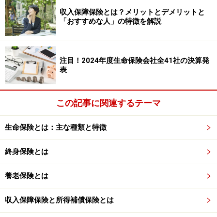
加入している契約が有効な保険で、契約者貸付の設定が
収入保障保険とは？メリットとデメリットと
ある保険に限られます。貸付は解約返戻金の一定割合を
「おすすめな人」の特徴を解説
限度におこなわれるため、解約返戻金が少ないか、全く
ないような保険には契約者貸付の設定がありません。簡
注目！2024年度生命保険会社全41社の決算発
単に言うと掛捨ての保険には設定がありません。また貯
表
蓄性の高い保険でも、加入して間もないような場合は、
可能額が少なすぎて借りられないこともあります。貯蓄
性のある保険であっても、商品の特性上設定がない場合
この記事に関連するテーマ
もあります。
生命保険とは：主な種類と特徴
貸付の設定があるかどうかは、加入時に受取った約款に
終身保険とは
記載されています。また、保険会社のコールセンターに
問い合わせれば、可能かどうか、上限額はいくらか等を
養老保険とは
教えてもらえます。
収入保障保険と所得補償保険とは
ちなみに、借入れを申し出た時にお金が手元に来るまで