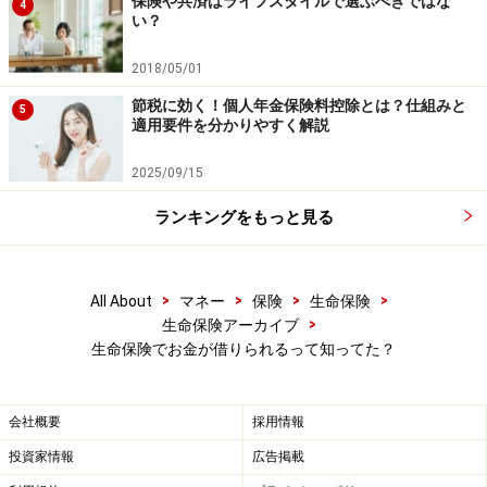
保険や共済はライフスタイルで選ぶべきではな
4
い？
等については必ず各保険会社に確認して下さい。
2018/05/01
※記事内容は執筆時点のものです。最新の内容をご確認くださ
い。
節税に効く！個人年金保険料控除とは？仕組みと
5
本記事の内容は一般的な情報提供を目的としており、特定の金融
適用要件を分かりやすく解説
商品や投資行動を推奨するものではありません。
投資や資産運用に関する最終的なご判断はご自身の責任において
2025/09/15
行ってください。
掲載情報の正確性・完全性については十分に配慮しております
が、その内容を保証するものではなく、これに基づく損失・損害
ランキングをもっと見る
などについて当社は一切の責任を負いません。
最新の情報や詳細については、必ず各金融機関やサービス提供者
の公式情報をご確認ください。
>
>
>
>
All About
マネー
保険
生命保険
【編集部からのお知らせ】
>
生命保険アーカイブ
・「家計」について、
アンケート（2026/8/31まで）
を実施
生命保険でお金が借りられるって知ってた？
中です！
※抽選で20名にAmazonギフト券1000円分プレゼント
※謝礼付きの限定アンケートやモニター企画に参加が可能に
会社概要
採用情報
なります
投資家情報
広告掲載