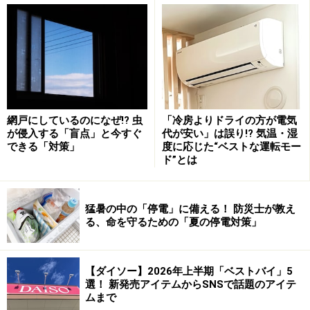
次のページへ
1
/
3
網戸にしているのになぜ!? 虫
「冷房よりドライの方が電気
が侵入する「盲点」と今すぐ
代が安い」は誤り!? 気温・湿
できる「対策」
度に応じた“ベストな運転モー
ド”とは
猛暑の中の「停電」に備える！ 防災士が教え
る、命を守るための「夏の停電対策」
【ダイソー】2026年上半期「ベストバイ」5
選！ 新発売アイテムからSNSで話題のアイテ
ムまで