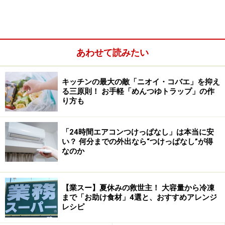
■洗う物を減らす
シーツを変える頻度を減らすために、その上に大判のビ
ーチタオルを敷き、頻繁に洗濯するのはビーチタオルと
あわせて読みたい
する。
キッチンの最大の敵「ニオイ・コバエ」を抑え
■仕分けを減らす
る三原則！ お手軽「めんつゆトラップ」の作
最終に仕分けをするグループを考え、脱衣の時点で大き
り方も
な洗濯ネットに入れ仕分けし洗濯機に入れ、干す、たた
む作業も最終仕分けのグループのまま進行する。
「24時間エアコンつけっぱなし」は本当に安
い？ 何分までの外出なら“つけっぱなし”が得
なのか
続いて家事の効率化についてご紹介します >>
【業スー】夏休みの救世主！ 大容量から冷凍
まで「お助け食材」4選と、おすすめアレンジ
※記事内容は執筆時点のものです。最新の内容をご確認くださ
レシピ
い。