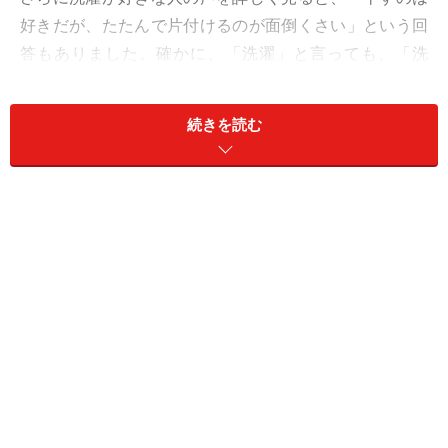
好きだが、たたんで片付けるのが面倒くさい」という回
答もありました。確かに、「洗濯」と言っても、「洗
う」「干す」「仕分ける」「たたむ」「収納する」と各
工程の作業は全く違いますよね。
続きを読む
このように、家事の工程を細かく見ると、苦手な工程と
得意な工程が混ざっていることが多々あります。家事の
どの工程が苦手なのかをしっかり把握し、その解決策を
自分にあった形で考え実行することが、家事をラクハピ
にする近道になります。
参考までに、洗濯の工程を減らすためにガイドが実践し
ている方法を紹介します。
洗濯の効率化を考え、仕分けを脱衣の時点でする