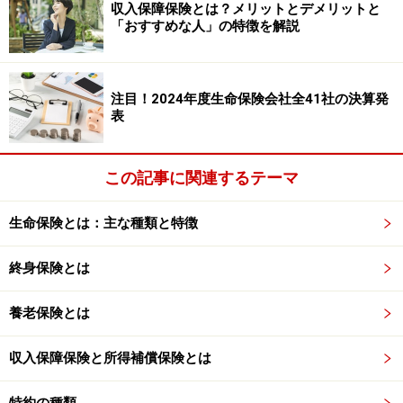
収入保障保険とは？メリットとデメリットと
「おすすめな人」の特徴を解説
妻の保険も夫の年末調整で処理できる
次のような夫婦のケースがあったとします。
注目！2024年度生命保険会社全41社の決算発
夫：会社員。生命保険料控除対象の保険にだけ加入
表
妻：専業主婦。個人年金保険料控除の対象となる年
金保険に独身時代から加入。現在は夫が保険料を払
この記事に関連するテーマ
っている
この場合、妻が個人年金保険料控除証明書を受け取って
生命保険とは：主な種類と特徴
も、年末調整も確定申告もしなければ、証明書を使う機
終身保険とは
会はありません。控除を受けられのでもったいない話で
す。
養老保険とは
実は、生命保険料控除の対象となるには、「保険金等の
収入保障保険と所得補償保険とは
受取人」が保険料負担者かその配偶者、または他の親族
である必要はあるものの、「保険契約者」が誰かは問わ