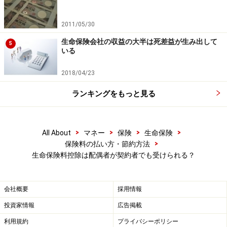
2011/05/30
生命保険会社の収益の大半は死差益が生み出して
5
いる
2018/04/23
ランキングをもっと見る
生命保険料控除の金額は？
控除できる額の計算式は「生命保険料控除」「介護医療
>
>
>
>
All About
マネー
保険
生命保険
保険料控除」「個人年金保険料」どれも同じです。ただ
>
保険料の払い方・節約方法
し、現在の計算式は平成24年1月1日以後に締結した保険
生命保険料控除は配偶者が契約者でも受けられる？
契約等の場合であり、以前は「生命保険料控除」と「個
人年金保険料控除」の2つしかなく、計算式も違いまし
会社概要
採用情報
た。
投資家情報
広告掲載
■所得税
の生命保険料控除額
利用規約
プライバシーポリシー