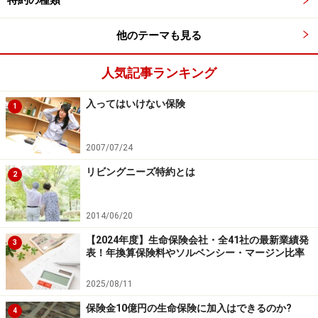
特約の種類
れません。
他のテーマも見る
個人年金保険料控除の要件にある、「年金の受取人は保
人気記事ランキング
険料負担者またはその配偶者でなければならない」とい
う部分も、特に問題はありません。つまり、妻が契約者
入ってはいけない保険
1
の個人年金保険を、夫の個人年金保険料控除として年末
調整等で手続きをしても構わないといえます。
2007/07/24
※生命保険料控除の要件に全て問題ないことを確認して
リビングニーズ特約とは
2
から手続きをして下さい。不明な点がある場合は、事前
に税務署等へ確認するようにして下さい。
2014/06/20
【2024年度】生命保険会社・全41社の最新業績発
3
表！年換算保険料やソルベンシー・マージン比率
2025/08/11
保険金10億円の生命保険に加入はできるのか?
4