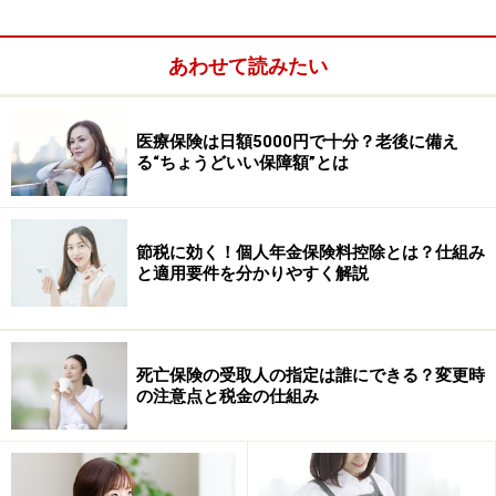
あわせて読みたい
医療保険は日額5000円で十分？老後に備え
る“ちょうどいい保障額”とは
節税に効く！個人年金保険料控除とは？仕組み
と適用要件を分かりやすく解説
手続きに必要な保険料控除の証明書（生命保険料控除証
明書）は、毎年10月頃に各保険会社からハガキで送られ
てきます。確定申告をするのは年が変わってからです
死亡保険の受取人の指定は誰にできる？変更時
が、会社勤めの人は年内に年末調整の手続きがあるの
の注意点と税金の仕組み
で、それに間に合うようこの時期に発送しています。