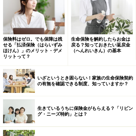
生命保険料控除の対象となる生命保険とは
個人で加入する死亡保険や医療保険、がん保険などは、
ほとんどが控除対象の保険になっています。生命保険料
控除証明書が送られてきたら、控除の対象になる保険と
保険料はゼロ。でも保障は残
生命保険を解約したらお金は
いうことなので、判断に悩むことはありません。また、
せる「払済保険（はらいずみ
戻る？知っておきたい返戻金
ほけん）」のメリット・デメ
（へんれいきん）の基本
一部の共済や、損害保険会社の身体の傷害または疾病に
リットって？
より給付金等が支払われるような保険も、生命保険料控
除の対象になっています。
いざというとき困らない！家族の生命保険契約
の有無を確認できる制度、知っていますか？
ただし、個人年金保険料控除については、保険料払込期
間や受取人、年金の受取り方などに一定の要件があり、
それをクリアしてはじめて控除の対象になります。もっ
生きているうちに保険金がもらえる？「リビン
とも、個人年金保険料控除証明書が送られてきたら「控
グ・ニーズ特約」とは？
除の対象になっている保険」という判断ができます。