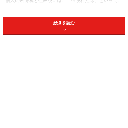
個人の所得税と住民税には、「保険料控除」といって、
個人的事情を加味して所得から一定額を控除できる（＝
差し引ける）制度があります。年末調整や確定申告の
続きを読む
際、保険料控除証明書を使って手続きをすることで、税
額を計算する際の所得額が減り、結果として納める税金
も減る効果があります。
生命保険料控除と地震保険料控除がある
保険料控除には生命保険料控除と地震保険料控除があ
り、前者はさらに「生命保険料控除」「介護医療保険料
控除」「個人年金保険料控除」の3つにわかれていま
す。