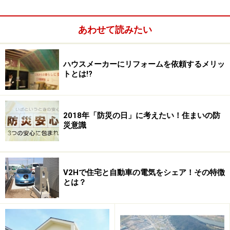
のピークを外せば、電力会社の供給量で十分まかなえた
といわれています。
あわせて読みたい
ハウスメーカーにリフォームを依頼するメリッ
大和ハウス工業が採用した家庭用燃料電池は幅32センチ、奥
トとは!?
行き55センチ、高さ67センチで、設置するのに大きなスペー
スをとらないのも特徴だ（クリックすると拡大します）
家庭用蓄電池に期待されるのは、無理せず節電・省エネ
2018年「防災の日」に考えたい！住まいの防
災意識
することであり、さらには電力使用の「ピークカット」
にあるのです。太陽光発電システムなどの創エネ設備や
ホーム・エネルギー・マネジメント・システム
（HEMS）、さらにはそれらを備えた「スマートハウ
V2Hで住宅と自動車の電気をシェア！その特徴
とは？
ス」と組み合わせることで、エネルギーを無理なく効率
よく使いながら生活できるというわけです。
なお、家庭用蓄電池には現状、鉛タイプ、リチウムイオ