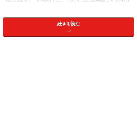
した。また、計画停電中の生活が大変だったことは私も
体験。電気が使えない不自由さに気付かされました。
続きを読む
寒くなるこれからの季節も節電の必要性が高まるといわ
れ、エアコンなどの暖房器具の使用に我慢が必要になる
かもしれませんね。こうした我慢や無理をせずに節電が
可能であればいいのですが、それを可能とするアイテム
の一つとして家庭用蓄電池の存在が注目されるのです。
電力需要のピークカットに大きな期待！
ところで、国を挙げて節電に邁進したこの夏でしたが、
実際のところ本当に電力需要が逼迫したタイミングは実
はそう多いものではなかったようです。電力需要のピー
ク時は午後零時～夕方くらいまで。その時間の電力使用