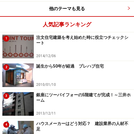
他のテーマも見る
人気記事ランキング
注文住宅建築を考え始めた時に役立つチェックシ
1
ート
2014/12/06
誕生から50年が経過 プレハブ住宅
2
2010/01/10
銀座にツーバイフォーの5階建てが完成！～三井ホ
3
ーム
2013/12/11
ハウスメーカーはどう対応？ 建設業界の人材不
4
足