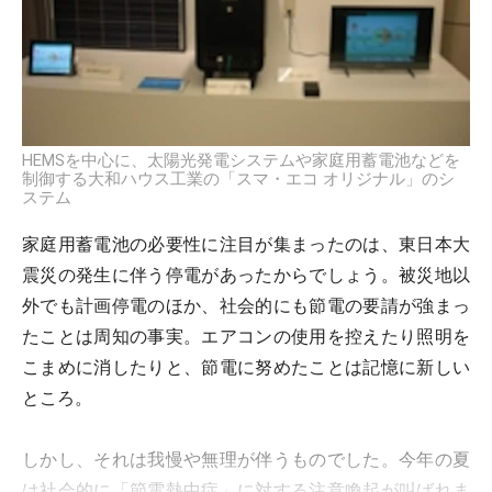
HEMSを中心に、太陽光発電システムや家庭用蓄電池などを
制御する大和ハウス工業の「スマ・エコ オリジナル」のシ
ステム
家庭用蓄電池の必要性に注目が集まったのは、東日本大
震災の発生に伴う停電があったからでしょう。被災地以
外でも計画停電のほか、社会的にも節電の要請が強まっ
たことは周知の事実。エアコンの使用を控えたり照明を
こまめに消したりと、節電に努めたことは記憶に新しい
ところ。
しかし、それは我慢や無理が伴うものでした。今年の夏
は社会的に「節電熱中症」に対する注意喚起が叫ばれま