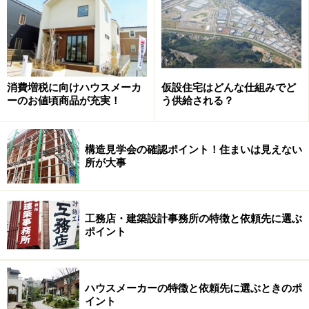
ンタイプ、ニッケル水素タイプの大きく3つの種類があ
ります。これらについて安全性や、どの程度エネルギー
を蓄えられるか、さらにはどんな活用が考えられるかな
どの検証が積極的に進められつつあります。
消費増税に向けハウスメーカ
仮設住宅はどんな仕組みでど
ーのお値頃商品が充実！
う供給される？
では、最近投入されつつある家庭用蓄電池の実力はどの
程度あるのでしょうか。
次のページでは大和ハウス工業
構造見学会の確認ポイント！住まいは見えない
とトヨタホーム（トヨタ自動車グループ）が開発・投入
所が大事
した家庭用蓄電池についてご紹介することで、その点に
ついて確認。さらに課題や今後の動向についても書いて
みたいと思います。
工務店・建築設計事務所の特徴と依頼先に選ぶ
ポイント
※記事内容は執筆時点のものです。最新の内容をご確認くださ
い。
ハウスメーカーの特徴と依頼先に選ぶときのポ
次のページへ
1
/
2
イント