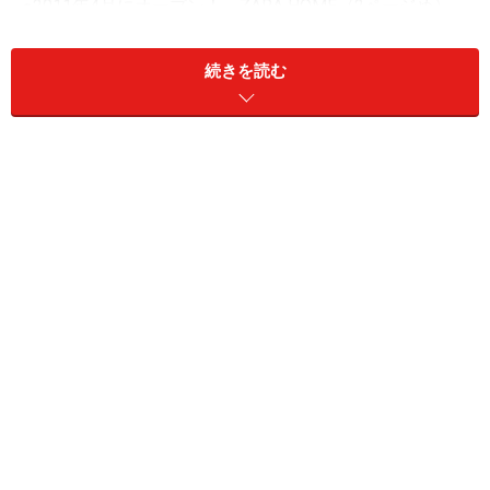
●2011年4月にオープン！ ZARA HOME（2ページめ）
●H&M HOMEはクッションカバーが狙い目（3ページめ）
●フランクフルトの繁華街Zeil周辺のその他おすすめショ
続きを読む
ップ（4ページめ）
※記事内容は執筆時点のものです。最新の内容をご確認くださ
い。
次のページへ
1
/
4