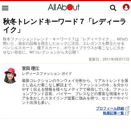
秋冬トレンドキーワード７「レディーラ
イク」
秋冬ファッショントレンド・キーワード７は「レディーライク」。60'sの
勢いと、淑女の品格を両立したルックに注目。エレガンスを際立たせる
ペンシルスカート、膝下スカート、ボウタイブラウスが着こなしに欠か
せない存在に。NYコレクションから大公開！
更新日：
2011年08月11日
宮田 理江
レディースファッション ガイド
最新コレクションのランウェイ分析から、リアルトレンドを落
とし込んだ着こなし解説まで、「ファッションの今」を分かり
やすく伝える情報を様々なメディアで発信している。ファッシ
ョンブランド店長、バイヤー、プレスなどの豊富な現場キャリ
アを生かしたスタイリング提案に強みを持つ。セミナーやイベ
ント出演も多い。
プロフィール詳細
執筆記事一覧