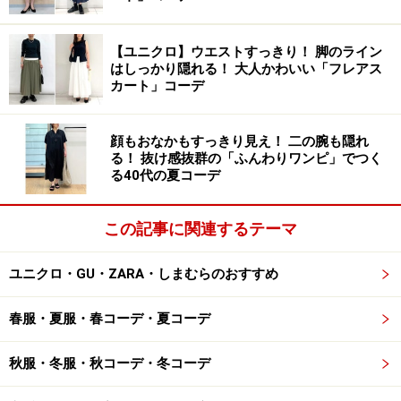
【ユニクロ】ウエストすっきり！ 脚のライン
はしっかり隠れる！ 大人かわいい「フレアス
カート」コーデ
60'sの勢いと、淑女の品格を、高い次元で両立したアプ
ローチが冴える。色合いの異なるトーンのグリーンを配
顔もおなかもすっきり見え！ 二の腕も隠れ
して、優美なアンサンブルを奏でたたスタイルは、大人
る！ 抜け感抜群の「ふんわりワンピ」でつく
る40代の夏コーデ
女性にとってまたとないお手本ルックに。ビッグサング
ラスも当時のムードを醸し出すアクセントツールの仲間
この記事に関連するテーマ
入り。話題のワインカラーで染め上げた装いは、熟成レ
ッドのリップカラーをまとったモダンレディーの風格に
ユニクロ・GU・ZARA・しまむらのおすすめ
似つかわしい。
春服・夏服・春コーデ・夏コーデ
次のページでは、Donna Karan（ダナ キャラン）！
秋服・冬服・秋コーデ・冬コーデ