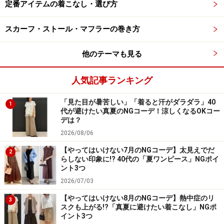
定番アイテムの着こなし・選び方
※記事内容は執筆時点のものです。最新の内容をご確認くださ
い。
スカーフ・ストール・マフラーの巻き方
他のテーマも見る
次のページへ
1
/
4
人気記事ランキング
「見た目が暑苦しい」「着ると汗がダラダラ」40
1
代が避けたい真夏のNGコーデ！涼しくなるOKコー
デは？
2026/08/06
【やってはいけない7月のNGコーデ】太見えでだ
2
らしない印象に!? 40代の「夏ワンピース」NGポイ
ント3つ
2026/07/03
【やってはいけない8月のNGコーデ】熱中症のリ
3
スクも上がる!?「真夏に避けたい着こなし」NGポ
イント3つ