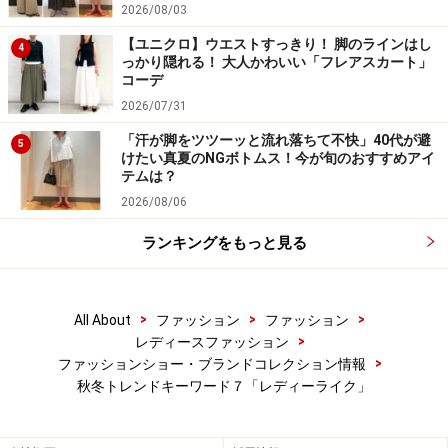
2026/08/03
【ユニクロ】ウエストすっきり！ 脚のラインはし
4
っかり隠れる！ 大人かわいい「フレアスカート」
コーデ
2026/07/31
「汗が脚をツツーッと流れ落ちて不快」40代が避
5
けたい真夏のNGボトムス！今が旬のおすすめアイ
テムは？
2026/08/06
ランキングをもっと見る
>
>
>
All About
ファッション
ファッション
>
レディースファッション
>
ファッションショー・ブランドコレクション情報
秋冬トレンドキーワード７「レディーライク」