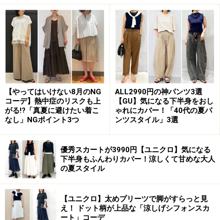
【やってはいけない8月のNG
ALL2990円の神パンツ3選
コーデ】熱中症のリスクも上
【GU】気になる下半身をおし
がる!?「真夏に避けたい着こ
ゃれにカバー！「40代の夏パ
なし」NGポイント3つ
ンツスタイル」3選
DIANE von FURSTENBERG 2011-12秋冬NYコレクション
優秀スカートが3990円【ユニクロ】気になる
下半身もふんわりカバー！涼しくて甘めな大人
の夏スタイル
【ユニクロ】太めプリーツで脚がすらっと見
え！ ドット柄が上品な「涼しげシフォンスカ
DIANE von FURSTENBERG 2011-12秋冬NYコレクション
ート」コーデ