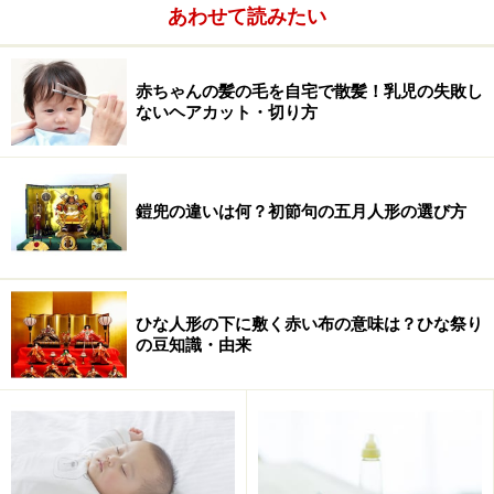
た。手軽に取り付けしやすいですが、頻繁に出入りする
あわせて読みたい
場所には不向きだと思います。値段は3000～5000円くら
いまでです。
赤ちゃんの髪の毛を自宅で散髪！乳児の失敗し
ないヘアカット・切り方
鎧兜の違いは何？初節句の五月人形の選び方
ひな人形の下に敷く赤い布の意味は？ひな祭り
の豆知識・由来