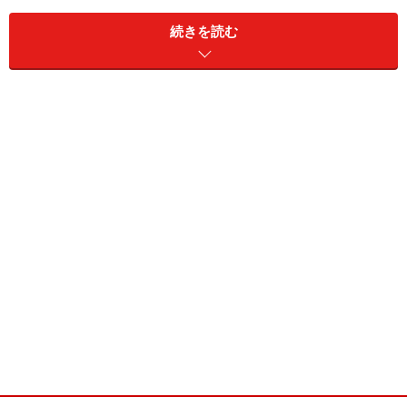
続きを読む
またぐのが大変と感じることもあります
ネットタイプはメッシュのフェンスになっていて、赤ち
ゃんがぶつかっても痛くないようになっています。大人
は上からまたいで通ることになります。しかし、頻繁に
またぐとなると、大変と感じる人も。特に背の低い人
や、おじいちゃんおばあちゃんはその傾向が強いよう
で、ガイドは実家の台所の入り口に取り付けましたが、
またぐのが大変だと言われ、ドアタイプに切り替えまし