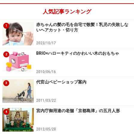
人気記事ランキング
赤ちゃんの髪の毛を自宅で散髪！乳児の失敗しな
1
いヘアカット・切り方
2023/10/17
BRIO×ハローキティのかわいい木のおもちゃ
2
2010/06/16
代官山ベビーショップ案内
3
2011/03/22
宮内庁御用達の老舗「京都島津」の五月人形
4
2012/05/28