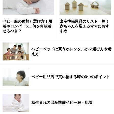
商品によって対応幅が違うので注意！
次にドアタイプです。ドアタイプは、さらに階段の上に
ベビー服の種類と選び方！肌
出産準備用品のリスト一覧！
付けるタイプと、それ以外の場所に付けるタイプに分け
着やロンパース…何を何枚着
赤ちゃんを迎えるママにおす
せるべき？
すめ
られます。階段の上に付けるタイプは、外れると危険な
ので、ビスを打ち込むようになっています。
ベビーベッドは買うかレンタルか？選び方や考
ドアタイプは商品によって以下の違いがあります。
え方
両開きタイプか、片方開きタイプか
90度開いたままの状態でも使えるタイプか
ベビー用品店で買い物する時の3つのポイント
手を使わなくても開くタイプか
台所の入り口だったら手を使わなくても開くタイプが便
利ですし、よく出入りする場所なら、90度開いたままの
秋生まれの出産準備ベビー服・肌着
状態でも使えるタイプを選ぶと良いと思います。開け方
も多少異なりますので、できればサンプルなどをお店で