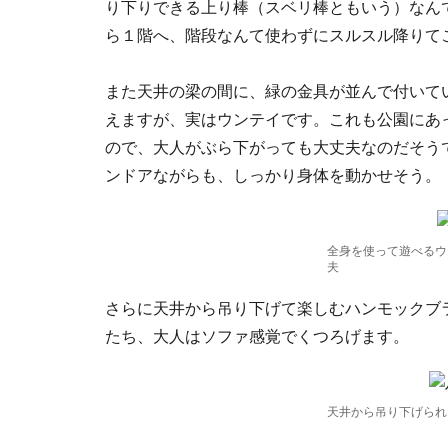
り下りできる上り棒（スベリ棒ともいう）なん
ら１階へ、階段なんて使わずにスルスル降りて
また天井の梁の間に、緑の金具が並んで付いて
えますが、実はウンテイです。これも公園にあ
ので、大人がぶら下がっても大丈夫なのだそう
ンドアながらも、しっかり身体を動かせそう。
全身を使って遊べるウ
夫
さらに天井から吊り下げて楽しむハンモックブ
たち、大人はソファ感覚でくつろげます。
天井から吊り下げられ