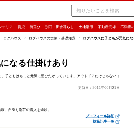
ンテリア
賃貸
街選び
別荘・田舎暮らし
土地活用
不動産売却
不動産
ログハウス
ログハウスの実例・基礎知識
ログハウスに子どもが元気にな
気になる仕掛けあり
に、子どもはもっと元気に遊びたがっています。アウトドアだけじゃないイ
更新日：2011年06月21日
活躍。自身も別荘の購入を経験。
プロフィール詳細
執筆記事一覧