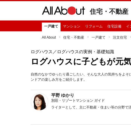
住宅・不動産
一戸建て
マンション
リフォーム
住宅設備
イ
All About
住宅・不動産
一戸建て
注文住宅
ログハウス
／ログハウスの実例・基礎知識
ログハウスに子どもが元
自然のなかでゆったり過ごしたい、そんな大人の気持ちをよそ
ンドアの楽しみ方をご紹介します。
平野 ゆかり
別荘・リゾートマンション ガイド
ライターとして、主に不動産・住まい等の分野で