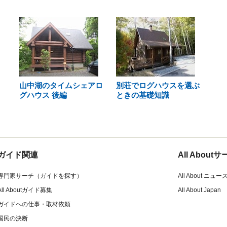
山中湖のタイムシェアロ
別荘でログハウスを選ぶ
グハウス 後編
ときの基礎知識
ガイド関連
All Abou
専門家サーチ（ガイドを探す）
All About ニュー
All Aboutガイド募集
All About Japan
ガイドへの仕事・取材依頼
国民の決断