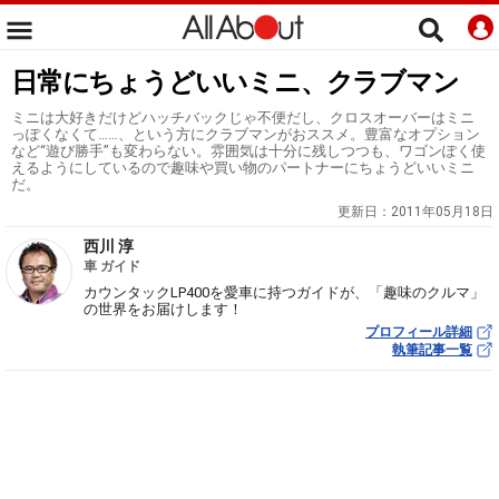
日常にちょうどいいミニ、クラブマン
ミニは大好きだけどハッチバックじゃ不便だし、クロスオーバーはミニ
っぽくなくて……、という方にクラブマンがおススメ。豊富なオプション
など“遊び勝手”も変わらない。雰囲気は十分に残しつつも、ワゴンぽく使
えるようにしているので趣味や買い物のパートナーにちょうどいいミニ
だ。
更新日：
2011年05月18日
西川 淳
車 ガイド
カウンタックLP400を愛車に持つガイドが、「趣味のクルマ」
の世界をお届けします！
プロフィール詳細
執筆記事一覧