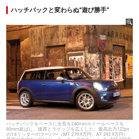
ハッチバックと変わらぬ“遊び勝手”
ハッチバックをベースに全長を240mmホイールベースを
80mm延ばし、後席とラゲッジを広くした。最高出力122ps
の1.6リッターのクーパー（MT 279.9万円、AT 292.9万円）、