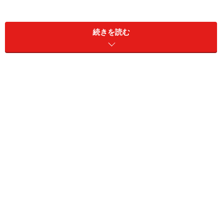
便利仕様、なんかじゃない。
続きを読む
後席の足元はハッチバックより80mm広くなっている。ラゲ
ッジ容量は260～930リッターを確保
なにより、延ばしてあるといっても僅かなので、ほとん
どフツウのミニの雰囲気を十分に残したスタイリングと
パフォーマンスであることが嬉しい。ミニをミニとして
楽しみつつ、子供が小さな3人家族くらいなら何とかギ
リギリ使える実用性をもつ。家族でなくても、趣味や買
い物のパートナーにちょうどいいミニがクラブマンなの
かも知れない。
グレード展開も、ミニと全く同じだ。豊富なオプション
で遊べるのも、望めばチューニングキットのJCWを選べ