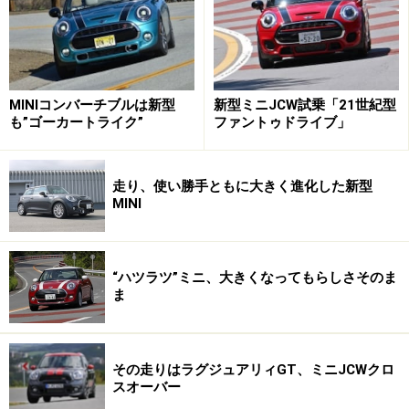
て感じがして、格好いいと思う。
※記事内容は執筆時点のものです。最新の内容をご確認くださ
い。
MINIコンバーチブルは新型
新型ミニJCW試乗「21世紀型
も”ゴーカートライク”
ファントゥドライブ」
走り、使い勝手ともに大きく進化した新型
MINI
“ハツラツ”ミニ、大きくなってもらしさそのま
ま
その走りはラグジュアリィGT、ミニJCWクロ
スオーバー