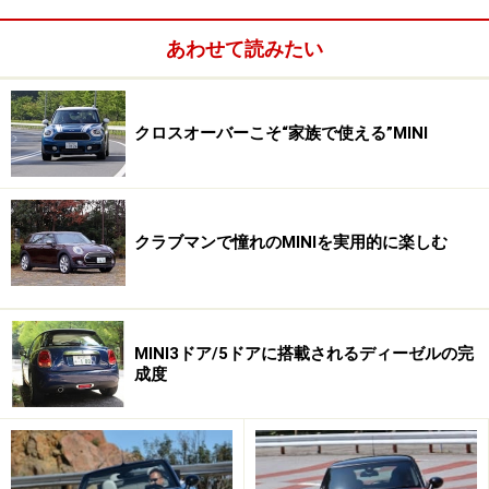
ることまでも、何から何まで同じ。クラブマンでも、ま
ったくもってミニと変わらぬ“遊び勝手”である。
あわせて読みたい
クロスオーバーこそ“家族で使える”MINI
ハイスペックモデルのジョンクーパーワークス（JCW）もラ
インナップ。最高出力211psを誇り、価格は417万円となる
唯一、ちょっと違うなあと感じるところは、実はメリッ
クラブマンで憧れのMINIを実用的に楽しむ
トでもあるのだけれど、乗り心地だ。現行のミニは、旧
型に比べると随分洗練されたライドフィールになってい
たが、クラブマンはホイールベースが長くなったせい
か、一段とマイルド。乗り心地という意味でも、日常性
MINI3ドア/5ドアに搭載されるディーゼルの完
成度
はミニより上だと言っていい。
クルマのキャラからして、お似合いの乗り手は、老若問
わずオトコとオンナ+ペット。背伸びなんかしない！っ