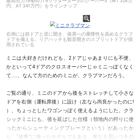
最高出力184psの1.6リッターターボのクーパーS（MT 328万
円、AT 341万円）をラインナップ
右側には前ドアと逆に開き、後席への乗降性を高めるクラブ
ドアを備える。リアハッチも観音開きのスプリットドアが採
用されている
ミニは大好きだけれども、2ドアじゃあまりにも不便、
かといって4ドアのクロスオーバーじゃミニっぽくなく
て……、なんて方のためのミニが、クラブマンだろう。
ご覧の通り、ミニのドアから後をストレッチして小さな
ドアを右側（運転席後）に設け（左なら尚良かったのに!
）、ちょっとしたワゴンっぽく使えるようにした。クラ
シックミニにも、後を延ばした仕様（領地内の狩りに使
ったからシューティングブレークという）があったか
ら、“故事”に倣ったモデルでもある。単なる思いつきの