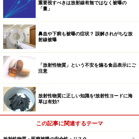
重要視すべきは放射線有無ではなく被曝の
「量」
鼻血や下痢も被曝の症状？ 誤解されがちな放
射線被曝
「放射性物質」という不安を煽る食品表示にご
注意
放射性物質に正しい知識を!放射性ヨードに海
草は有効?
この記事に関連するテーマ
放射性物質・医療被曝の安全性・リスク