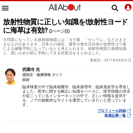
放射性物質に正しい知識を!放射性ヨード
に海草は有効?
(2ページ目)
今問題になっている放射線物質には「ヨウ素」「セシウム」などさまざ
まなものがあります。日本人の場合、通常の食生活自体が放射性ヨウ素
による被曝予防になっているとも考えられます。放射性物質の基礎知識
と、買い占めの前に手軽にできる対策法をまとめました。
更新日：
2011年03月21日
西園寺 克
感染症・健康情報 ガイド
医師
臨床検査の中で臨床細菌学、臨床薬理学、臨床免疫学を専攻し
ました。医学に関する幅広い知識をベースに、医学情報の洪水
が起こっているインターネットの中で、正しい情報を提供す
る、ノアの箱船的なサイトを運営していきたいと思っていま
す。
プロフィール詳細
執筆記事一覧