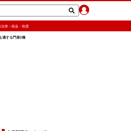
の法律・税金・制度
も適する門扉2種