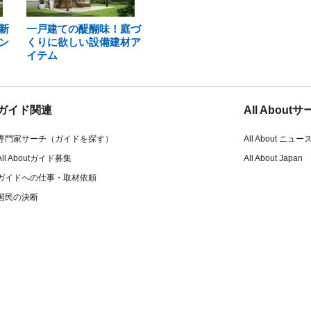
新
一戸建ての醍醐味！庭づ
ン
くりに欲しい設備建材ア
イテム
ガイド関連
All Abou
専門家サーチ（ガイドを探す）
All About ニュー
All Aboutガイド募集
All About Japan
ガイドへの仕事・取材依頼
国民の決断