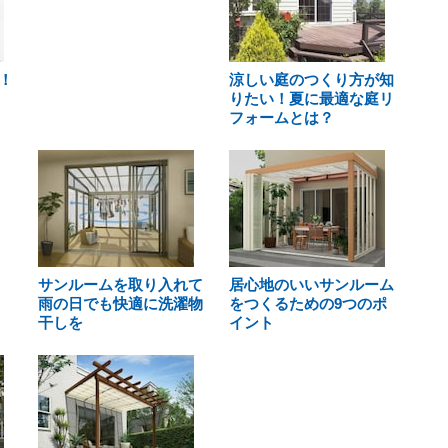
！
涼しい庭のつくり方が知
りたい！夏に最適な庭リ
フォームとは？
サンルームを取り入れて
居心地のいいサンルーム
雨の日でも快適に洗濯物
をつくるための9つのポ
干しを
イント