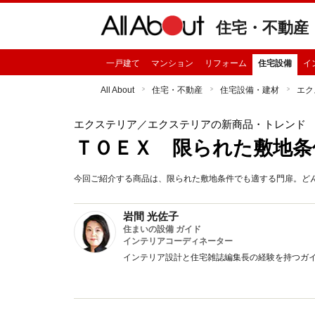
住宅・不動産
一戸建て
マンション
リフォーム
住宅設備
イ
All About
住宅・不動産
住宅設備・建材
エク
エクステリア
／エクステリアの新商品・トレンド
ＴＯＥＸ 限られた敷地条
今回ご紹介する商品は、限られた敷地条件でも適する門扉。ど
岩間 光佐子
住まいの設備 ガイド
インテリアコーディネーター
インテリア設計と住宅雑誌編集長の経験を持つガ