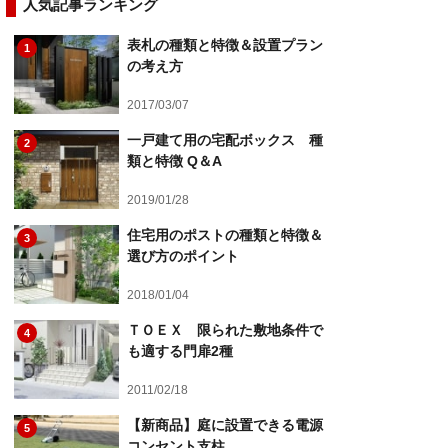
人気記事ランキング
表札の種類と特徴＆設置プラン
1
の考え方
2017/03/07
一戸建て用の宅配ボックス 種
2
類と特徴 Q＆A
2019/01/28
住宅用のポストの種類と特徴＆
3
選び方のポイント
2018/01/04
ＴＯＥＸ 限られた敷地条件で
4
も適する門扉2種
2011/02/18
【新商品】庭に設置できる電源
5
コンセント支柱