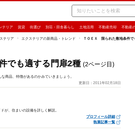
ンテリア
賃貸
街選び
別荘・田舎暮らし
土地活用
不動産売却
不動産
ステリア
エクステリアの新商品・トレンド
ＴＯＥＸ 限られた敷地条件で
件でも適する門扉2種
(2ページ目)
んな商品、特徴があるのかみていきましょう。
更新日：2011年02月18日
イドが、住まいの設備を詳しく解説。
プロフィール詳細
執筆記事一覧