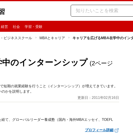
習
・経営
社会
学習・受験
A・ビジネススクール
MBAとキャリア
キャリアを広げるMBA在学中のイン
学中のインターンシップ
(2ページ
業で短期の就業経験を行うこと（インターンシップ）が増えてきています。
いのかを説明します。
更新日：2011年02月16日
経て、グローバルリーダー養成塾（国内・海外MBAエッセイ、TOEFL
プロフィール詳細