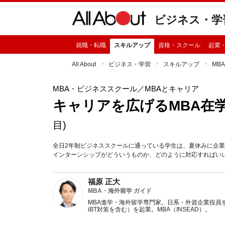
ビジネス・学
就職・転職
スキルアップ
資格・スクール
起業
All About
ビジネス・学習
スキルアップ
MB
MBA・ビジネススクール
／MBAとキャリア
キャリアを広げるMBA在
目)
全日2年制ビジネススクールに通っている学生は、夏休みに企
インターンシップがどういうものか、どのように対応すればい
福原 正大
MBA・海外留学 ガイド
MBA進学・海外留学専門家。日系・外資企業役員を
iBT対策を含む）を起業。MBA（INSEAD）。