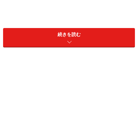
続きを読む
たとえば心筋梗塞を原因とした不整脈で、とくに心室性
のものであれば要注意ですし、弁膜症のなかで大動脈弁
狭窄症に合併する心房細動という心房性不整脈では急に
状態が悪化して危険なこともあります。不整脈は不整脈
単独ではなく、その背景にある病気も考えて治療する必
要があります。患者さんにおかれましては不整脈を無用
に怖がる必要はありませんが、原因疾患がある場合など
には油断禁物であることも知っておいてください。やる
べきことは、気になる症状や健診結果が出れば、心臓に
詳しい医師に相談することです。