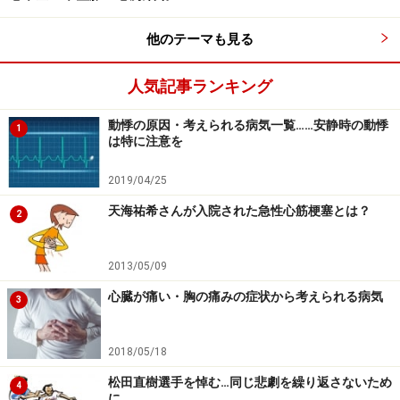
治療が必要になります。
他のテーマも見る
最近では、基礎心疾患がなくても長期間の頻脈持続によ
人気記事ランキング
って心筋細胞が変性し、拡張型心筋症と同じように強い
心不全を来たす「頻脈誘発性心筋症」という病態が注目
動悸の原因・考えられる病気一覧……安静時の動悸
1
は特に注意を
されています。服薬やカテーテル治療（アブレーション
と呼びます）あるいはそれが効かないときに「メイズ手
2019/04/25
術」という方法で不整脈を治し、心臓の機能も回復した
天海祐希さんが入院された急性心筋梗塞とは？
2
ケースがあります。もちろん原因となる基礎疾患がある
場合、その治療も行います。たとえば弁膜症や心筋症、
2013/05/09
虚血性心疾患、先天性心疾患などがある場合、それらの
心臓が痛い・胸の痛みの症状から考えられる病気
治療も有効です。
3
■頻脈性不整脈
2018/05/18
洞性頻脈、上室性頻拍、頻脈性心房細動・心房粗動、接
松田直樹選手を悼む…同じ悲劇を繰り返さないため
4
合部頻拍、心室頻拍
に