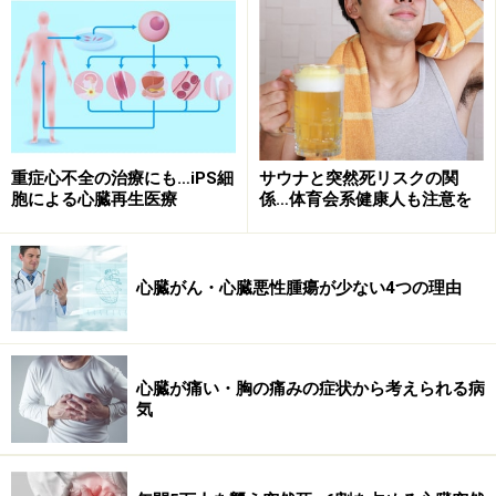
脳梗塞を起こす不整脈があります。要注意です。前もって治
療しておけばかなり防げます
重い合併症を起こす不整脈としては、特に、脳こうそく
を起こす「心房細動」が知られています。心房細動にな
重症心不全の治療にも…iPS細
サウナと突然死リスクの関
ると心房全体がけいれんのように震え、血液の流れがよ
胞による心臓再生医療
係…体育会系健康人も注意を
どみます。そのため左房内に血栓ができやすくなりま
す。この血栓が何かの拍子に剥がれると、血流に乗って
心臓から脳へと進み、脳動脈の途中で詰まって脳梗塞を
心臓がん・心臓悪性腫瘍が少ない4つの理由
起こします。心房細動による脳梗塞は高齢者だけでなく
若年者でも起こります。
心臓が痛い・胸の痛みの症状から考えられる病
気
心房細動による血栓や梗塞を予防するためには、心房細
動を根治させるか、血栓ができるのを防止する必要があ
ります。どちらが良いかはまだ世界的に検討中ですが、