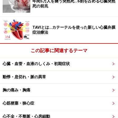
年間5万人を襲う突然死…6割を占める心臓突然
両方が無理な場合、せめて血栓だけでも予防すれば悲劇
死の前兆
はかなり防げます。
■頻脈性不整脈
TAVIとは…カテーテルを使った新しい心臓弁膜
発作性心房細動、持続性心房細動、慢性（永続性）心房
症治療法
細動、心房粗動、心房頻拍など
この記事に関連するテーマ
心不全を引き起こす危険性のある不整脈
心臓・血管・血液のしくみ・初期症状
動悸・息切れ・脈の異常
脈が遅すぎたり速すぎたりのときは苦しくなります
胸の痛み・胸痛
1分間130拍以上の極端な頻脈や、逆に40拍以下の極端な
徐脈が長時間続くと、次第に左室に負荷がかかります。
心筋梗塞・狭心症
この際、もともと心臓病があると、容易に心不全を誘発
心不全・不整脈・心房細動
してしまいます。こうした例ではより積極的な不整脈の