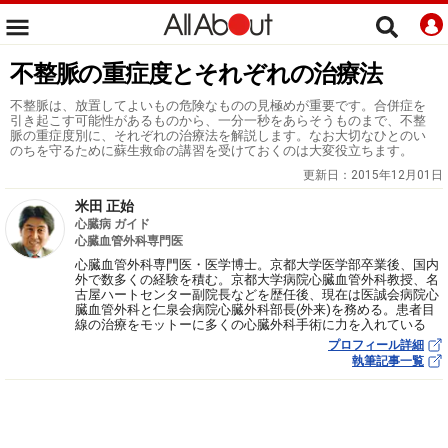
不整脈の重症度とそれぞれの治療法
不整脈は、放置してよいもの危険なものの見極めが重要です。合併症を
引き起こす可能性があるものから、一分一秒をあらそうものまで、不整
脈の重症度別に、それぞれの治療法を解説します。なお大切なひとのい
のちを守るために蘇生救命の講習を受けておくのは大変役立ちます。
更新日：
2015年12月01日
米田 正始
心臓病 ガイド
心臓血管外科専門医
心臓血管外科専門医・医学博士。京都大学医学部卒業後、国内
外で数多くの経験を積む。京都大学病院心臓血管外科教授、名
古屋ハートセンター副院長などを歴任後、現在は医誠会病院心
臓血管外科と仁泉会病院心臓外科部長(外来)を務める。患者目
線の治療をモットーに多くの心臓外科手術に力を入れている
プロフィール詳細
執筆記事一覧