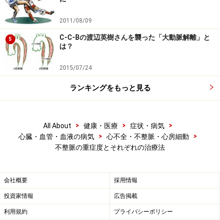
2011/08/09
■徐脈性不整脈
C-C-Bの渡辺英樹さんを襲った「大動脈解離」と
房室ブロック、洞房ブロック、洞性徐脈
5
は？
2015/07/24
強い自覚症状を伴う不整脈
ランキングをもっと見る
不整脈の中には強い自覚症状を伴うものがあります。不
整脈そのものには命の危険はありませんが、症状のため
>
>
>
All About
健康・医療
症状・病気
に日常生活に大きな支障を来します。特に、心房細動、
>
>
心臓・血管・血液の病気
心不全・不整脈・心房細動
心房粗動、上室性頻拍などの頻脈発作を繰り返す場合
不整脈の重症度とそれぞれの治療法
や、期外収縮の多発などは、ほとんどの患者さんが強い
動悸を自覚します。
会社概要
採用情報
投資家情報
広告掲載
一方、発作性洞停止では強いめまいや失神発作を来たす
ことがあります。頻脈発作と洞停止を繰り返す徐脈頻脈
利用規約
プライバシーポリシー