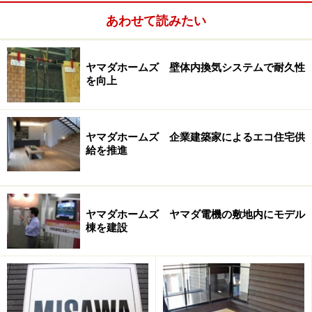
あわせて読みたい
また、ニーズを把握する作業の中で、家族の中で誰が住
まいづくりのカギを握っているのかを把握することも、
ヤマダホームズ 壁体内換気システムで耐久性
営業担当者に求められること。ご主人が主導権を握って
を向上
いるようでありながら、より満足度の高い住まいづくり
をする上では奥さんのニーズを優先した方がいいという
ケースもあります。
ヤマダホームズ 企業建築家によるエコ住宅供
給を推進
夫婦や家族の間でも住まいに関するニーズは異なるも
ヤマダホームズ ヤマダ電機の敷地内にモデル
の。全てのニーズをうまく落とし込む提案力も営業担当
棟を建設
者には求められる
そのようなケースバイケースの事例に対して、柔軟に対
応する能力が営業担当者には求められます。もっという
と、家族皆さんと良好なコミュニケーションをとってく