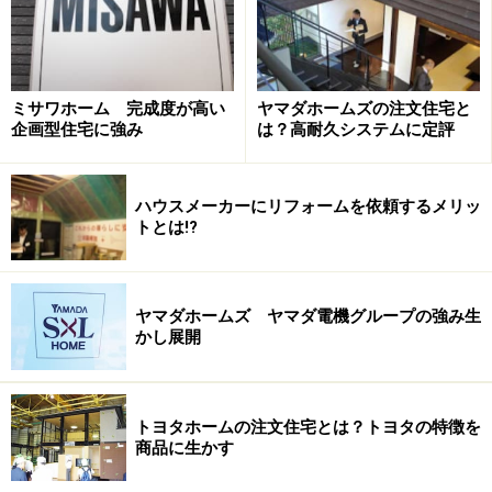
れるのも営業担当者に求められる能力なのです。
私たちの新たな住まいに対するニーズを時間をかけてじ
っくりと聞いてくれる、これは優秀な営業担当者の基
ミサワホーム 完成度が高い
ヤマダホームズの注文住宅と
企画型住宅に強み
は？高耐久システムに定評
本。ここまでくると営業担当者の性格の問題になってき
ますが、気の合うパートナーを見つけることは、良い住
まいづくりを行うにあたって重要な要素なのです。
ハウスメーカーにリフォームを依頼するメリッ
トとは!?
次のページでは、とはいっても
「何でもニーズを汲み取
ってしまう営業担当者ではダメ」
というお話をしたいと
ヤマダホームズ ヤマダ電機グループの強み生
思います。
かし展開
※記事内容は執筆時点のものです。最新の内容をご確認くださ
い。
トヨタホームの注文住宅とは？トヨタの特徴を
商品に生かす
次のページへ
1
/
3