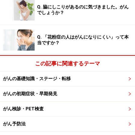
とは痛みの軽減につながるだけでなく呼吸筋の温存が可
Q. 脇にしこりがあるのに気づきました。がん
能になりため、術後のQOL（生活の質）の維持、向上が
でしょうか？
期待できます。
もう1つは,
Q. 「花粉症の人はがんになりにくい」って本
当ですか？
早期発見ができた食道がんに限られますが、消化管内視
鏡（いわゆる「胃カメラ」）で、粘膜ともども食道がん
を根こそぎ切除してしまう手術法です。これを
この記事に関連するテーマ
「EMR（内視鏡下粘膜切除術）」といいます。EMRなら
首にも胸にもお腹にもメスを入れる必要がないため、極
がんの基礎知識・ステージ・転移
めて小さなダメージに押さえることができるのです。
がんの初期症状・早期発見
早期発見できれば、手術のダメージが小さい早期治療が
がん検診・PET検査
可能になるので、喉に違和感を感じた場合は早めに内科
を受診するようにしましょう。
がん予防法