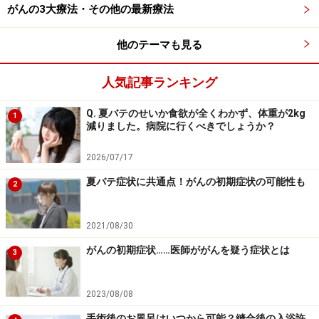
がんの3大療法・その他の最新療法
食道がん予防の第一歩は禁煙と節酒
他のテーマも見る
人気記事ランキング
Q. 夏バテのせいか食欲が全くわかず、体重が2kg
1
タバコは食道がんにとっても大きな危険因子。がん予防には
減りました。病院に行くべきでしょうか？
まず禁煙を
2026/07/17
どんなに治療法の開発が進んだとしても、予防に勝るも
夏バテ症状に共通点！がんの初期症状の可能性も
2
のはありません。食道がんの代表的な危険因子は以下の
3つです。
2021/08/30
男性
がんの初期症状……医師ががんを疑う症状とは
3
喫煙
過度の飲酒
2023/08/08
性別については予防のしようがないため、男性は特に気
手術後のお風呂はいつから可能？縫合後の入浴許