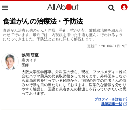
食道がんの治療法・予防法
食道がん治療も他のがんと同様、手術、抗がん剤、放射線治療を組み合
わせて行います。最近では、内視鏡を用いた手術も盛んに行われるよう
になってきました。予防法とともに詳しく解説します。
更新日：
2010年01月19日
狭間 研至
癌 ガイド
医師
大阪大学医学部卒。外科医の傍ら、現在、ファルメディコ株式
会社ハザマ薬局の代表取締役をしております。外科医をしなが
ら薬局運営を行っている経験から、病院の外での患者さんの悩
みや行動を目の当たりにしております。医学的な情報を分かり
やすく解説し、医療と患者さんの橋渡しを行っていきたいと思
っております。
プロフィール詳細
執筆記事一覧