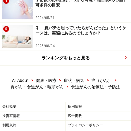
4
をつけて検診などを受けるようにしましょう。タバコに
可条件の目安
ついてですが、喫煙者は非喫煙者の2.24倍食道がんにな
2024/05/31
りやすいというデータもあります。タバコには数多くの
Q. 「夏バテと思っていたらがんだった」というケ
有害物質が含まれ、多くのがん発生率を上げるのは周知
5
ースは、実際にあるのでしょうか？
のことですが、煙の通り道に近い食道も影響を受けやす
い器官なのです。
2025/08/04
ランキングをもっと見る
飲酒についても、過度の飲酒は食道がん発生率を上げる
ことが報告されています。タバコをくゆらせながらの水
割りがたまらないという方も少なくないと思いますが、
>
>
>
>
All About
健康・医療
症状・病気
癌（がん）
>
喫煙と飲酒の併用は食道がんの発生率を急激に上昇させ
胃がん・食道がん・咽頭がん
食道がんの治療法・予防法
るという研究結果もあるので、体のことを考えて止める
ように心がけた方がよいでしょう。
会社概要
採用情報
投資家情報
広告掲載
利用規約
プライバシーポリシー
熱いものや食道炎にも注意が必要