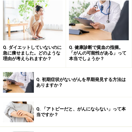
進んでいます。
Q. ダイエットしていないのに
Q. 健康診断で貧血の指摘。
急に痩せました。どのような
「がんの可能性がある」って
理由が考えられますか？
本当でしょうか？
Q. 初期症状がないがんを早期発見する方法は
ありますか？
1つは、胸部からのアプローチを今までのような大きな
Q. 「アトピーだと、がんにならない」って本
当ですか？
創（きず）を伴う「開胸手術」ではなく、内視鏡を用い
て小さな創に押さえる方法。手術の創部が小さくなるこ