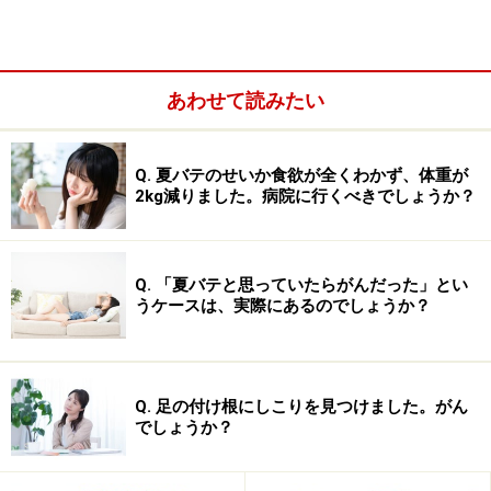
食道という臓器は、のど元から胃の入り口まで胸のど真
ん中を縦に貫いている臓器。よって食道を切除するに
は、お腹だけでなく、のど元や胸部からの手術が必要に
あわせて読みたい
なり、それだけ大がかりな手術になることが多いので
す。
Q. 夏バテのせいか食欲が全くわかず、体重が
2kg減りました。病院に行くべきでしょうか？
食道がんは切除した管と管をつなぐ箇所が多いため、消
化器外科の領域で膵臓がんの手術と並び、身体に残して
しまうダメージの大きい手術とされています。
Q. 「夏バテと思っていたらがんだった」とい
うケースは、実際にあるのでしょうか？
医療技術の進歩と低ダメージ化する食道が
ん治療
Q. 足の付け根にしこりを見つけました。がん
でしょうか？
体への負担が大きい食道がん手術ですが、近年は医療技
術の進歩によってダメージを小さくする手術法の開発が