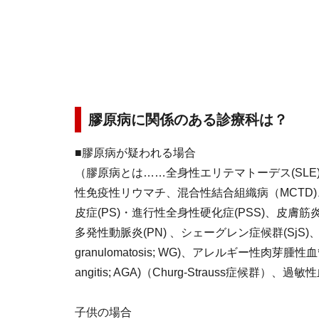
膠原病に関係のある診療科は？
■膠原病が疑われる場合
（膠原病とは……全身性エリテマトーデス(SLE)
性免疫性リウマチ、混合性結合組織病（MCTD)
皮症(PS)・進行性全身性硬化症(PSS)、皮膚筋炎
多発性動脈炎(PN) 、シェーグレン症候群(SjS)、We
granulomatosis; WG)、アレルギー性肉芽腫性血管炎(a
angitis; AGA)（Churg-Strauss症候群
子供の場合