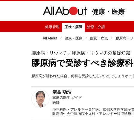
健康・医療
健康管理
症状・病気
治療・介護
All About
健康・医療
症状・病気
膠原病・リ
膠原病・リウマチ
／膠原病・リウマチの基礎知識
膠原病で受診すべき診療科
膠原病が疑われた場合、何科を受診したらいいのでしょうか？ 
清益 功浩
家庭の医学 ガイド
医師
小児科医・アレルギー専門医。京都大学医学部卒
阪府済生会中津病院小児科・アレルギー科で診療
たいと、インターネットやテレビ、書籍などでも