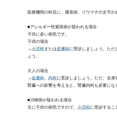
医療機関の科目に、膠原病、リウマチの文字が
■アレルギー性紫斑病が疑われる場合
子供に多い病気です。
子供の場合
→
小児科
または
皮膚科
に受診しましょう。ただ
ょう。
大人の場合
→
皮膚科
、
内科
に受診しましょう。ただ、全身
腎臓への影響を考えると、腎臓内科も必要にな
■川崎病が疑われる場合
主に子供の病気ですので、
小児科
に受診するこ