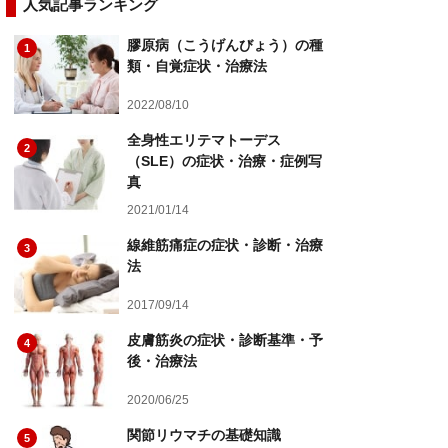
人気記事ランキング
膠原病（こうげんびょう）の種
1
類・自覚症状・治療法
2022/08/10
全身性エリテマトーデス
2
（SLE）の症状・治療・症例写
真
2021/01/14
線維筋痛症の症状・診断・治療
3
法
2017/09/14
皮膚筋炎の症状・診断基準・予
4
後・治療法
2020/06/25
関節リウマチの基礎知識
5