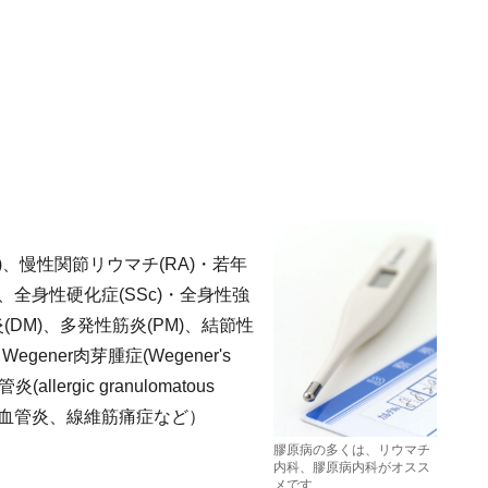
、慢性関節リウマチ(RA)・若年
、全身性硬化症(SSc)・全身性強
(DM)、多発性筋炎(PM)、結節性
gener肉芽腫症(Wegener's
llergic granulomatous
）、過敏性血管炎、線維筋痛症など）
膠原病の多くは、リウマチ
内科、膠原病内科がオスス
メです