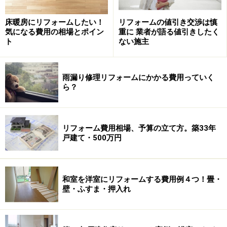
床暖房にリフォームしたい！
リフォームの値引き交渉は慎
気になる費用の相場とポイン
重に 業者が語る値引きしたく
16畳（床面積26m²程度）程度のLDK空間なら、クロスの
ト
ない施主
張替え（既存壁紙の撤去、下地調整含む）で、12万～18
万円位の工事費用です。また、オーダーのカーテンは窓
1箇所あたり2万～5万円（レース、ドレープ、タッセル
雨漏り修理リフォームにかかる費用っていく
ら？
含む）前後です。既存のカーテンレールが新しいお部屋
のイメージと合わない場合は、別途カーテンレールも交
換した方が良いでしょう（別途1箇所あたり取付費込み
リフォーム費用相場、予算の立て方。築33年
で1万～3万円前後）。
戸建て・500万円
和室を洋室にリフォームする
和室を洋室にリフォームする費用例４つ！畳・
壁・ふすま・押入れ
和室を持て余してしまっているご家庭が意外と多いよう
です。みんなが集まってくつろぐには良いのですが、お
掃除がしづらかったり、キャスター付きの家具や車イス