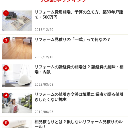
を忘れてしまうことがあるので、予算を立てるときに見
リフォーム費用相場、予算の立て方。築33年戸建
1
落とさないようにしましょう。
て・500万円
2018/12/20
次のページでは、
照明を活用したリフォーム、2つの部
屋を1部屋にするリフォームをご紹介します
。
リフォーム見積りの「一式」って何なの？
2
2009/12/10
※記事内容は執筆時点のものです。最新の内容をご確認くださ
い。
リフォームの諸経費の相場は？ 諸経費の意味・相
3
場・内訳
次のページへ
1
/
2
2023/03/03
リフォームの値引き交渉は慎重に 業者が語る値引
4
きしたくない施主
2019/06/06
相見積もりとは？損しないリフォーム見積りのル
5
ール！