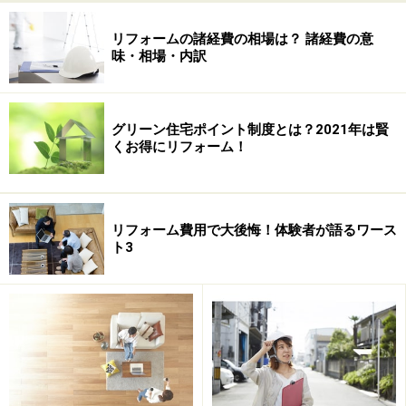
まれます。
リフォームの諸経費の相場は？ 諸経費の意
味・相場・内訳
壁紙の種類によっては、調湿効果や脱臭効果があるもの
もあり、見た目だけでなく、空気まで美しくしてくれる
ものがあり、クロスのデザインやカラーなどとのコーデ
グリーン住宅ポイント制度とは？2021年は賢
ィネイトで、お部屋の雰囲気は全く変わってきます。
くお得にリフォーム！
リフォーム費用で大後悔！体験者が語るワース
ト3