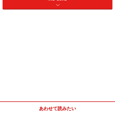
壁や天井は空間の大部分を占めるため、お部屋の印象を大き
く左右する部分です。内装リフォームで暮らし方までリフォ
ームできそうです。
模様替えリフォームの基本は、お部屋の壁紙（クロス）
やカーテン、ラグなどといった内装を交換することで
す。古くなって汚れが染み付いてしまった天井や壁を新
しいクロスで張り替えることで、お部屋全体が新しくな
ったかのような印象を受けることでしょう。さらにカー
テンを取り換えてみたり、カーテン生地と合わせたクッ
あわせて読みたい
ションカバーを製作してもらえば、お部屋に一体感が生