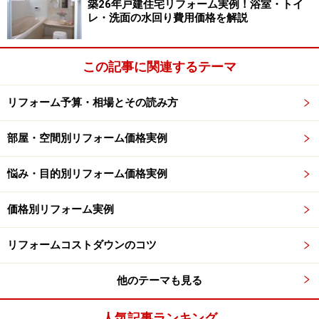
築26年戸建住宅リフォーム実例！浴室・トイ
では使いづらいことから、家族の事情に合わせてフロー
レ・洗面の水回り費用価格を解説
リングの床にリフォームするケースがあります。
この記事に関連するテーマ
畳を撤去し、フローリング材を施工する際には、他の居
室・廊下との段差が発生しないよう床高さを調整した方
リフォーム予算・相場とその読み方
がよいでしょう。また、壁や天井についても検討が必要
です。一般的に和室壁では、柱が見えるような壁の仕上
部屋・空間別リフォーム価格実例
げ（真壁）になっています。洋室では柱を見せない壁仕
悩み・目的別リフォーム価格実例
上げ（大壁）の方が違和感がありませんが、予算に合わ
せて工事業者と打ち合わせながらリフォーム計画を立て
価格別リフォーム実例
ていきましょう。
リフォームコストダウンのコツ
戸建住宅の8畳和室を洋室8畳にリフォームする場合、35
万～50万円程度の費用が必要になります（床下地補修、
他のテーマも見る
壁・天井のクロス張替え、廃材撤去含む）。和室から洋
室にする際、窓回りの装飾（カーテンの取り付けなど）
人気記事ランキング