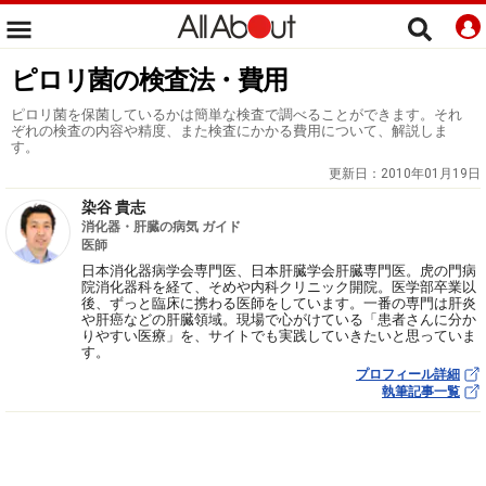
ピロリ菌の検査法・費用
ピロリ菌を保菌しているかは簡単な検査で調べることができます。それ
ぞれの検査の内容や精度、また検査にかかる費用について、解説しま
す。
更新日：
2010年01月19日
染谷 貴志
消化器・肝臓の病気 ガイド
医師
日本消化器病学会専門医、日本肝臓学会肝臓専門医。虎の門病
院消化器科を経て、そめや内科クリニック開院。医学部卒業以
後、ずっと臨床に携わる医師をしています。一番の専門は肝炎
や肝癌などの肝臓領域。現場で心がけている「患者さんに分か
りやすい医療」を、サイトでも実践していきたいと思っていま
す。
プロフィール詳細
執筆記事一覧