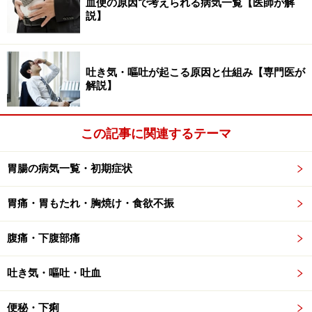
血便の原因で考えられる病気一覧【医師が解
説】
■尿素呼気試験（呼気テスト）
容器に息を吹き込んで、呼気を調べる検査です。ピロリ
菌の持っている「ウレアーゼ」という酵素は尿素を二酸
吐き気・嘔吐が起こる原因と仕組み【専門医が
解説】
化炭素とアンモニアに分解しますが、このときの二酸化
炭素は吐く息の中に出てきます。最初に呼気を採取し、
その後特殊な尿素製剤である試験薬を飲んでから20分ほ
この記事に関連するテーマ
ど置いてから再び呼気を採取します。患者さんには全く
体への負担がなく、30分ほどで終了する簡単な検査で、
胃腸の病気一覧・初期症状
かつ性能も優れているので、特に除菌治療をしたあとに
胃痛・胃もたれ・胸焼け・食欲不振
確実に除菌できたかの判定によく使われる検査法です。
腹痛・下腹部痛
■便中ピロリ抗原測定検査
便中のピロリ抗原を調べる検査。負担がないので小児で
吐き気・嘔吐・吐血
の検査も可能。簡易型の迅速診断キットもあり、感染診
断および除菌判定において信頼度の高い検査です。
便秘・下痢