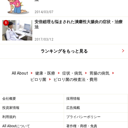
免責事項
2014/03/07
安倍総理も悩まされた潰瘍性大腸炎の症状・治療
5
法
2017/03/12
ランキングをもっと見る
>
>
>
>
All About
健康・医療
症状・病気
胃腸の病気
>
ピロリ菌
ピロリ菌の検査法・費用
会社概要
採用情報
投資家情報
広告掲載
利用規約
プライバシーポリシー
All Aboutについて
著作権・商標・免責