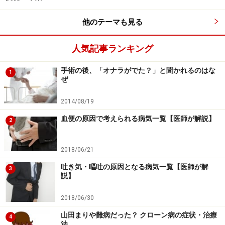
他のテーマも見る
ピロリ菌検査の費用
人気記事ランキング
ピロリ菌検査だけなら保険を使わず、全額自費でも抗体
検査で3000円程度、便中ピロリ抗原検査で5000円程度で
手術の後、「オナラがでた？」と聞かれるのはな
1
ぜ
受けることができます。しかし胃カメラや他の検査を合
わせて行うことで高額になることもあるので、心配な場
2014/08/19
合は受診する医療機関に事前に問い合わせをするのがよ
血便の原因で考えられる病気一覧【医師が解説】
2
いでしょう。
※記事内容は執筆時点のものです。最新の内容をご確認くださ
2018/06/21
い。
※当サイトにおける医師・医療従事者等による情報の提供は、診
吐き気・嘔吐の原因となる病気一覧【医師が解
3
断・治療行為ではありません。診断・治療を必要とする方は、適
説】
切な医療機関での受診をおすすめいたします。記事内容は執筆者
個人の見解によるものであり、全ての方への有効性を保証するも
2018/06/30
のではありません。当サイトで提供する情報に基づいて被ったい
かなる損害についても、当社、各ガイド、その他当社と契約した
山田まりや難病だった？ クローン病の症状・治療
4
情報提供者は一切の責任を負いかねます。
法