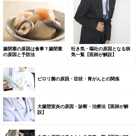
が変わります。色の変化でピロリ菌の有無がわかるの
で、確実でスピーディーな診断が可能。20分程度で結果
がわかります。確実性とスピードを求める方は、この検
査法を行っているかを病院に確認してから検査を受ける
とよいでしょう。
腸閉塞の原因は食事？腸閉塞
吐き気・嘔吐の原因となる病
の原因と予防法
気一覧【医師が解説】
内視鏡を使わない検査
尿検査、血液検査、呼気検査など、内視鏡を使わずに行
ピロリ菌の原因・症状・胃がんとの関係
う検査法は以下の通り。
■抗体検査
人の体は細菌が入ってくると体内に「抗体」を作りま
大腸憩室炎の原因・診断・治療法【医師が解
説】
す。ピロリ菌に感染した人はピロリ菌に対する抗体がで
きていますので、これの有無を調べます。血液や尿から
調べることができます。