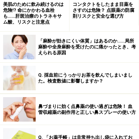
美肌のために飲み続けるのは
コンタクトをしたまま目薬を
危険!? 命にかかわる血栓
さすのは危険？ 点眼薬の防腐
も……肝斑治療のトラネキサ
剤リスクと安全な選び方
ム酸、リスクと注意点
「麻酔が効きにくい体質」はあるのか……局所
麻酔や全身麻酔を受けたのに痛かったとき、考
えられる原因
Q. 採血前にうっかりお茶を飲んでしまいまし
た。検査数値に影響しますか？
鼻づまりに効く点鼻薬の使い過ぎは危険！ 血
管収縮薬の副作用と正しい鼻スプレーの使い方
Q. 「お薬手帳」は非常持ち出し袋に入れてお