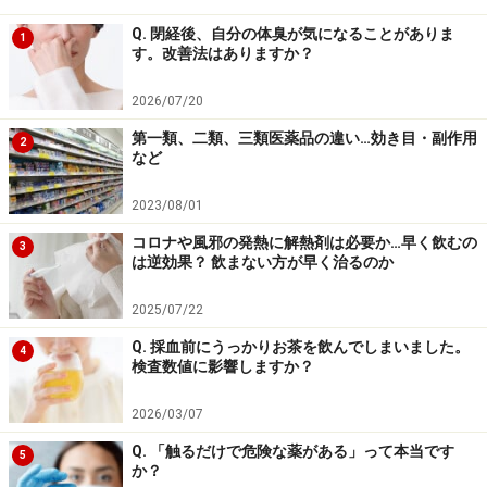
Q. 閉経後、自分の体臭が気になることがありま
1
す。改善法はありますか？
2026/07/20
第一類、二類、三類医薬品の違い…効き目・副作用
2
など
2023/08/01
コロナや風邪の発熱に解熱剤は必要か…早く飲むの
3
は逆効果？ 飲まない方が早く治るのか
2025/07/22
Q. 採血前にうっかりお茶を飲んでしまいました。
4
検査数値に影響しますか？
2026/03/07
Q. 「触るだけで危険な薬がある」って本当です
5
か？