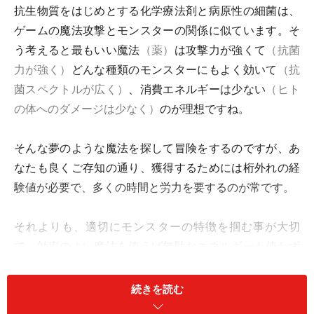
抗生物質をはじめとする化学療法剤と病原性の細菌は、
ゲームの魔法攻撃とモンスターの関係に似ています。そ
う考えると最もいい魔法
（薬）
は攻撃力が強くて
（抗菌
力が強く）
どんな種類のモンスターにもよく効いて
（抗
菌スペクトルが広く）
、消費エネルギーは少ない
（ヒト
の体へのダメージは少なく）
のが理想ですね。
そんな夢のような魔法を探して冒険をするのですが、あ
なたも良くご存知の通り、獲得するためには桁外れの経
験値が必要で、多くの時間と労力を要するのが常です。
それよりも、適切にモンスターの特徴を掴む事が大切
で、効率のよい魔法を使えば無駄なエネルギーも使わず
やっつけることが出来るのです。夢の魔法を求めるより
もモンスターに遭遇しないように注意する、もし遭遇し
続きを読む
たら増殖を繰り返すモンスターに対して、すばやくその