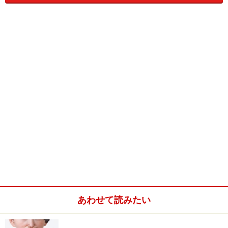
特性を見極め、なるべく早く攻撃を開始する事が有効な
のは皆さんも良くご存知ですね。
最近ではバイオテロや狂牛病関連で、体に入り込んだ病
原性のものが病気を引き起こす話題を耳にする事が多く
なりました。狂牛病の病原性物質プリオンはタンパク質
の一種なので今回は該当しませんが、
「悪い細胞って
何？」
でもお話しした通り、バイ菌（細菌）とそれに対
する薬の説明をしてまいりましょう。
※記事内容は執筆時点のものです。最新の内容をご確認くださ
い。
※当サイトにおける医師・医療従事者等による情報の提供は、診
断・治療行為ではありません。診断・治療を必要とする方は、適
切な医療機関での受診をおすすめいたします。記事内容は執筆者
個人の見解によるものであり、全ての方への有効性を保証するも
あわせて読みたい
のではありません。当サイトで提供する情報に基づいて被ったい
かなる損害についても、当社、各ガイド、その他当社と契約した
情報提供者は一切の責任を負いかねます。
免責事項