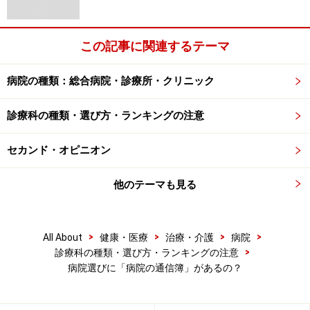
ところが、その後に今度は大腸がんで違う病院に行った
のですね。そこの病院は、まあ、はっきり言ってかなり
この記事に関連するテーマ
施設もボロボロだし（笑）、お医者さんも疲れていまし
た。でも「大丈夫ですよ」「頑張りましょう」って言っ
病院の種類：総合病院・診療所・クリニック
て、目を見て話してくれるんですね。大腸がんの手術
も、思ったよりがんが広がっていて、吻合がうまくいか
診療科の種類・選び方・ランキングの注意
なかったんです。でも、お医者さんはそれを隠さないで
言ってくれて、「ごめんなさい」とまで言ってくれたん
セカンド・オピニオン
ですね。
他のテーマも見る
逆に、私も、ずっとお医者さんを見ていて、ずっとあり
がたいなと思っていたので、それをすんなり受け入れる
>
>
>
>
All About
健康・医療
治療・介護
病院
ことができたし、むしろ謝罪する必要なんか全くないと
>
診療科の種類・選び方・ランキングの注意
まで思ったのです。だって、人間がやる以上、確実なこ
病院選びに「病院の通信簿」があるの？
とはあるはずがないじゃないですか。それをお互い受け
入れないといけない。そして、私とそこのお医者さんに