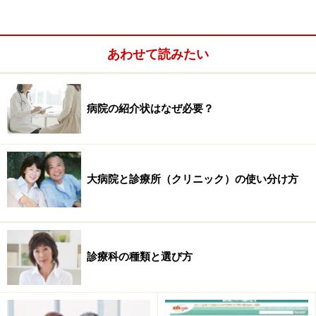
あわせて読みたい
代表取締役 蔵敷健治さん
2003年から始めたサイトなのですが、もともと「いい病
病院の紹介状はなぜ必要？
院に行きたいと思ってもわからない」という気持ちから
始めたサイトなんですよ。
大病院と診療所（クリニック）の使い分け方
診療科の種類と選び方