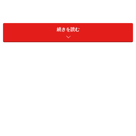
「病院の通信簿」をどうやって使えばいいのです
か？
続きを読む
そもそもどうして「病院の通信簿」を始め
られたのですか？