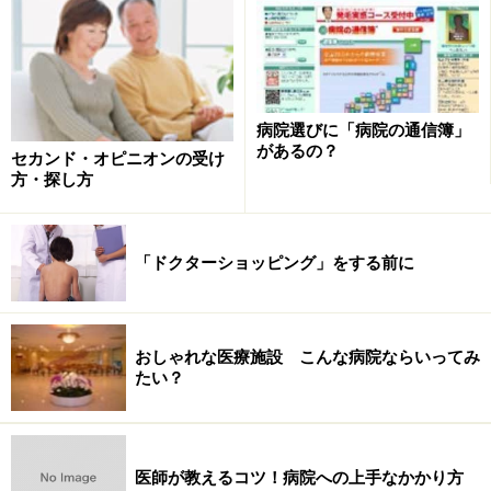
病院選びに「病院の通信簿」
私の父は腎臓病で透析をして、腎移植までしました。で
があるの？
セカンド・オピニオンの受け
も、腎移植で結局拒絶反応が出て、移植した腎臓を摘出
方・探し方
しないといけない状態までになったのです。こういう状
態になると、もう、自分で病院を選ぶどころの話しでは
ないわけです。救急車で運ばれた病院にいくしかない。
「ドクターショッピング」をする前に
ある一つの病院に行った時、まあ、一見、非常にきれい
なんですよね。でも、お医者さんは目を見て話してくれ
おしゃれな医療施設 こんな病院ならいってみ
たい？
ないのです。そして、父は結局3ヶ月入院したのです
が、だんだん諦めて行くのがわかるのです。「もう頑張
れない」と。
医師が教えるコツ！病院への上手なかかり方