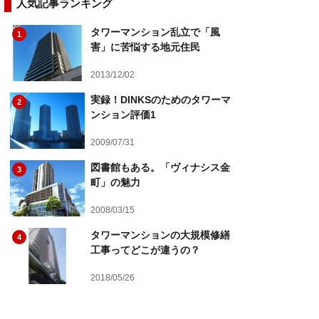
人気記事ランキング
タワーマンション乱立で「風
1
害」に苦悩する地元住民
2013/12/02
実録！DINKSのためのタワーマ
2
ンション評価1
2009/07/31
図書館もある。「ヴィナシス金
3
町」の魅力
2008/03/15
タワーマンションの大規模修繕
4
工事ってどこが違うの？
2018/05/26