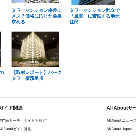
タワーマンション格差に
タワーマンション乱立で
メス？価格に応じた負担
「風害」に苦悩する地元
求める
住民
の
【取材レポート】パーク
タワー横濱星川
ガイド関連
All Abou
専門家サーチ（ガイドを探す）
All About ニュー
All Aboutガイド募集
All About Japan