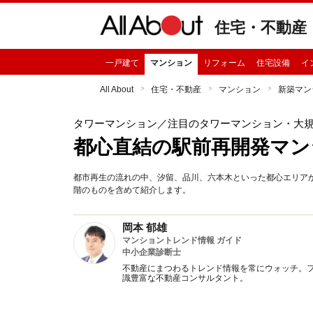
住宅・不動産
一戸建て
マンション
リフォーム
住宅設備
イ
All About
住宅・不動産
マンション
新築マン
タワーマンション
／注目のタワーマンション・大
都心直結の駅前再開発マン
都市再生の流れの中、汐留、品川、六本木といった都心エリア
階のものを含めて紹介します。
岡本 郁雄
マンショントレンド情報 ガイド
中小企業診断士
不動産にまつわるトレンド情報を常にウォッチ。フ
識豊富な不動産コンサルタント。