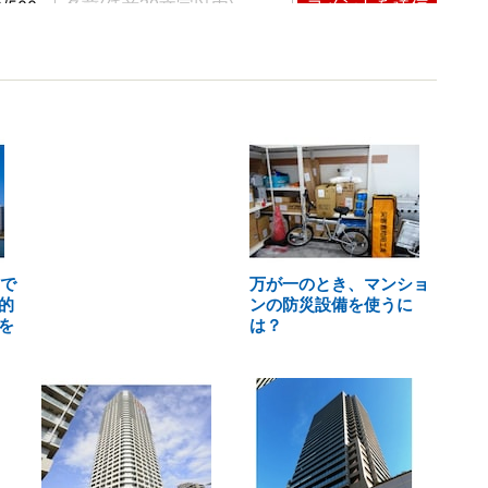
円で
万が一のとき、マンショ
的
ンの防災設備を使うに
を
は？