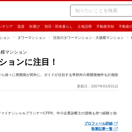
ンテリア
賃貸
街選び
別荘・田舎暮らし
土地活用
不動産売却
不動産
ション
タワーマンション
注目のタワーマンション・大規模マンション
規模マンション
ションに注目！
から徐々に再開発が郊外に。ガイドが注目する準郊外の再開発物件を計画段
更新日：2007年03月01日
ァイナンシャルプランナーCFP®、中小企業診断士の資格も持つ経験と知
プロフィール詳細
執筆記事一覧