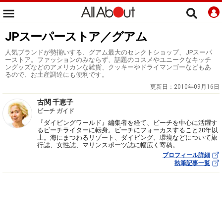
JPスーパーストア／グアム
人気ブランドが勢揃いする、グアム最大のセレクトショップ、JPスーパ
ーストア。ファッションのみならず、話題のコスメやユニークなキッチ
ングッズなどのアメリカンな雑貨、クッキーやドライマンゴーなどもあ
るので、お土産調達にも便利です。
更新日：
2010年09月16日
古関 千恵子
ビーチ ガイド
『ダイビングワールド』編集者を経て、ビーチを中心に活躍す
るビーチライターに転身。ビーチにフォーカスすること20年以
上。海にまつわるリゾート、ダイビング、環境などについて旅
行誌、女性誌、マリンスポーツ誌に幅広く寄稿。
プロフィール詳細
執筆記事一覧