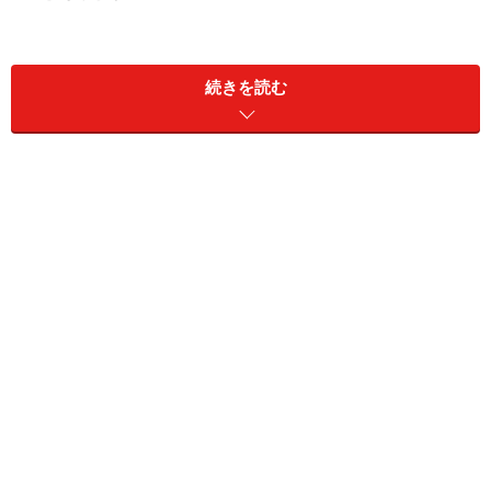
＜DATA＞
■
JP Super Store
続きを読む
住所：1328 Pale San Vitores Rd, Tumon
TEL：+1-671-646-7803
営業時間：9:00～23:00
定休日：年中無休
アクセス：プレジャー・アイランド。タモンシャトル、
DFS～Kマートシャトルなど
※記事内容は執筆時点のものです。最新の内容をご確認くださ
い。
※海外を訪れる際には最新情報の入手に努め、「
外務省 海外安全
ホームページ
」を確認するなど、安全確保に十分注意を払ってく
ださい。