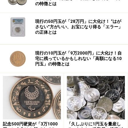
の特徴とは
現行の50円玉が「28万円」に大化け！ “はが
さない”方がいい、お宝になり得る「エラー」
の正体とは
現行の10円玉が「9万2000円」に大化け！自
宅に残っているかもしれない「高額になる10
円玉」の特徴とは
自民党ができてからまだ50年ちょっとしかたっていない
ので、自民党が亥年の参院選を経験したのはまだ４回し
かありませんが、そのうち３回の亥年で、自民党が議席
を減らしているのがわかります。
59年は、「参議院の政党化が進んでいったなかでの選
挙」と考えれば「亥年現象」の例外であるという説明が
つきます。
記念500円硬貨が「3万1000
「久しぶりに1円玉を量産し