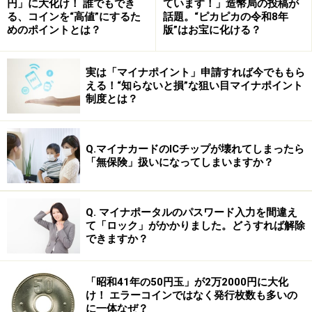
円」に大化け！ 誰でもでき
ています！」造幣局の投稿が
る、コインを“高値”にするた
話題。“ピカピカの令和8年
当初、参議院は無所属や「緑風会」といわれる非政党集
めのポイントとは？
版”はお宝に化ける？
団が多くを占めていました。しかしその数は徐々に減り
続け、政党に議席を奪われていきます。結局1965年、緑
実は「マイナポイント」申請すれば今でももら
風会は解散しました。59年は、そんな時代の選挙でし
える！“知らないと損”な狙い目マイナポイント
制度とは？
た。
あとは３回とも自民党が議席を減らしています。もちろ
Q.マイナカードのICチップが壊れてしまったら
んその年ごとに理由があるのですが、「これは『亥年現
「無保険」扱いになってしまいますか？
象』なのだ」という説明がまことしやかにされているの
も事実です。
Q. マイナポータルのパスワード入力を間違え
て「ロック」がかかりました。どうすれば解除
できますか？
では、なぜ亥年なのでしょう。
「昭和41年の50円玉」が2万2000円に大化
け！ エラーコインではなく発行枚数も多いの
亥年の参院選の投票率はいつも下がる！
に一体なぜ？