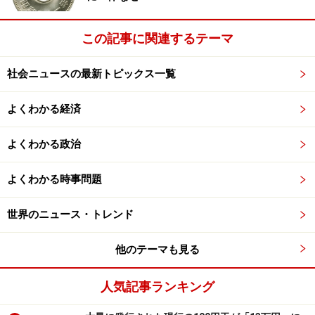
ここでもう１つ、グラフを見てもらいたいと思います。
亥年の参院選には自民党の議席減だけでなく、もう１つ
この記事に関連するテーマ
顕著な傾向があるのですね。
社会ニュースの最新トピックス一覧
よくわかる経済
参院選の投票率の推移。赤字＝赤帯の年が亥年。
よくわかる政治
よくわかる時事問題
おわかりでしょうか。亥年の参院選は「必ず」投票率が
世界のニュース・トレンド
低下しているのです。４回中４回、顕著に低下していま
すね。
他のテーマも見る
いったいこれはなぜなのでしょう。そして自民党議席減
人気記事ランキング
との関係は？