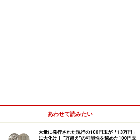
自民党の参院選獲得議席数の推移。赤字＝赤帯の年が
「亥年」。
あわせて読みたい
大量に発行された現行の100円玉が「13万円」
に大化け！ “万超え”の可能性を秘めた100円玉