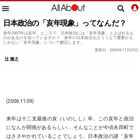
日本政治の「亥年現象」ってなんだ？
来年2007年は亥年。ところで、日本政治には「亥年現象」とよばれるも
のがあるのを知っていますか？ 来年の日本政治を占ううえで重要かも
しれない「亥年現象」について解説します。
更新日：
2006年11月09日
辻 雅之
(2006.11.09)
来年は十二支最後の亥（いのしし）年。この亥年と政治
になんか関係があるらしい……そんなことが今頃永田町で
はささやかれていることでしょう。日本政治の謎「亥年