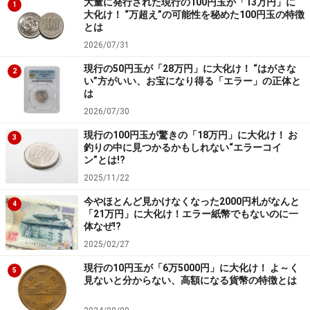
大量に発行された現行の100円玉が「13万円」に
1
大化け！ “万超え”の可能性を秘めた100円玉の特徴
★というわけで次のページでは
「亥年現象」のメカニズ
とは
ム
について、お話していくことにしましょう。
2026/07/31
現行の50円玉が「28万円」に大化け！ “はがさな
2
※記事内容は執筆時点のものです。最新の内容をご確認くださ
い”方がいい、お宝になり得る「エラー」の正体と
い。
は
2026/07/30
次のページへ
1
/
4
現行の100円玉が驚きの「18万円」に大化け！ お
3
釣りの中に見つかるかもしれない“エラーコイ
ン”とは!?
2025/11/22
今やほとんど見かけなくなった2000円札がなんと
4
「21万円」に大化け！エラー紙幣でもないのに一
体なぜ!?
2025/02/27
現行の10円玉が「6万5000円」に大化け！ よ～く
5
見ないと分からない、高額になる貨幣の特徴とは