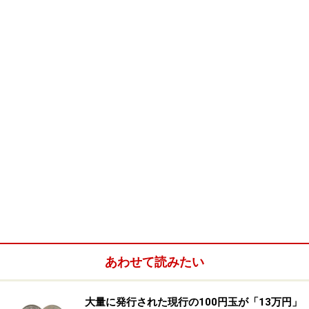
月5日、豊島区の下水管工事現場の地下マンホール内で
作業をしていた男性5人が水に流され、全員の遺体が確
認されました。当日昼前、地上にいた作業員が「空模様
が怪しくなってきた！」などと注意を呼び掛け、下水道
管内にいた6人に縄ばしごを投下。1人は脱出しました
が、残りの5人は強い水流に押し流されてしまいまし
た。事故発生当時、現場付近には、午前11時53分からの
1時間で57.5ミリ（約6センチ）と、バケツをひっくり返
したような集中豪雨が襲来！ あまりの急襲ぶりに、対
応が間に合わなかった？
あわせて読みたい
大量に発行された現行の100円玉が「13万円」