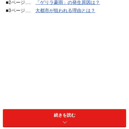
■2ページ……
「ゲリラ豪雨」の発生原因は？
■3ページ……
大都市が狙われる理由とは？
都内の集中豪雨で、工事中の5人が死亡！
続きを読む
「ゲリラ豪雨」に襲われた東京で、死亡事故発生！ 8