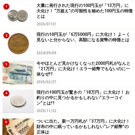
大量に発行された現行の100円玉が「13万円」に
1
大化け！ “万超え”の可能性を秘めた100円玉の特徴
とは
2026/07/31
現行の10円玉が「6万5000円」に大化け！ よ～く
2
見ないと分からない、高額になる貨幣の特徴とは
2024/09/09
今やほとんど見かけなくなった2000円札がなんと
3
「21万円」に大化け！エラー紙幣でもないのに一
体なぜ!?
2025/02/27
現行の100円玉が驚きの「18万円」に大化け！ お
4
釣りの中に見つかるかもしれない“エラーコイ
ン”とは!?
2025/11/22
ついに出た。新一万円札が「37万円」に大化け！
5
財布の中に眠っているかもしれない“レア紙幣”の
正体は