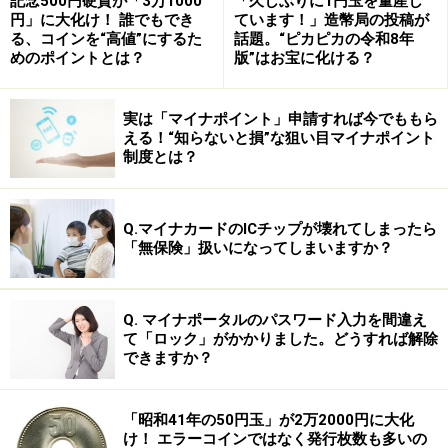
記念500円硬貨が「3万1000
「久しぶりに1円玉を量産し
円」に大化け！ 誰でもでき
ています！」造幣局の投稿が
る模様……。
る、コインを“高値”にするた
話題。“ピカピカの令和8年
めのポイントとは？
版”はお宝に化ける？
ところで、「ゲリラ豪雨」はなぜ発生する？ そのメカ
ニズムを探ってみると……
実は「マイナポイント」申請すれば今でももら
次のページへ
える！“知らないと損”な狙い目マイナポイント
制度とは？
※記事内容は執筆時点のものです。最新の内容をご確認くださ
い。
Q.マイナカードのICチップが壊れてしまったら
「無保険」扱いになってしまいますか？
次のページへ
1
/
3
Q. マイナポータルのパスワード入力を間違え
て「ロック」がかかりました。どうすれば解除
できますか？
「昭和41年の50円玉」が2万2000円に大化
け！ エラーコインではなく発行枚数も多いの