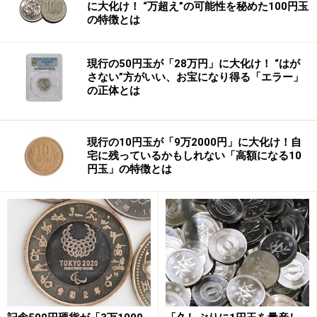
に大化け！ “万超え”の可能性を秘めた100円玉
の特徴とは
現行の50円玉が「28万円」に大化け！ “はが
さない”方がいい、お宝になり得る「エラー」
の正体とは
甲子園の熱闘試合は、あえなくノーゲー
ム！
現行の10円玉が「9万2000円」に大化け！自
一方関西では、高校野球も「ゲリラ豪雨」のとばっちり
宅に残っているかもしれない「高額になる10
円玉」の特徴とは
に見舞われています。8月6日、近畿地方の広い範囲を激
しい雷雨が急襲！ 各地で浸水や線路冠水などの被害が
相次ぐ中、甲子園で行われていた第3試合・大阪桐蔭
（北大阪）―日田林工（大分）戦は、結局中止。観客席
の階段通路は一時、雨水が滝のように流れ、観客席の応
援団は球場内への避難を強いられました。原因は、激し
い雨をもたらす積乱雲が短時間に発達したことによるも
のですが、「ゲリラ豪雨」は大都市を狙い撃ちにしてい