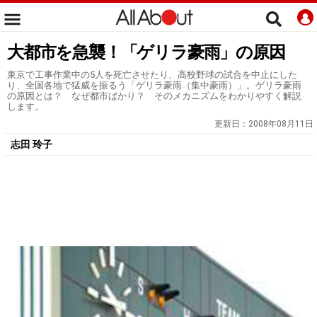
大都市を急襲！「ゲリラ豪雨」の原因
東京で工事作業中の5人を死亡させたり、高校野球の試合を中止にした
り、全国各地で猛威を振るう「ゲリラ豪雨（集中豪雨）」。ゲリラ豪雨
の原因とは？ なぜ都市ばかり？ そのメカニズムをわかりやすく解説
します。
更新日：
2008年08月11日
志田 玲子