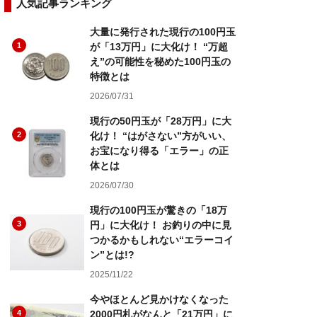
人気記事ランキング
大量に発行された現行の100円玉
1
が「13万円」に大化け！ “万超
え”の可能性を秘めた100円玉の
特徴とは
2026/07/31
現行の50円玉が「28万円」に大
2
化け！ “はがさない”方がいい、
お宝になり得る「エラー」の正
体とは
2026/07/30
現行の100円玉が驚きの「18万
3
円」に大化け！ お釣りの中に見
つかるかもしれない“エラーコイ
ン”とは!?
2025/11/22
今やほとんど見かけなくなった
4
2000円札がなんと「21万円」に