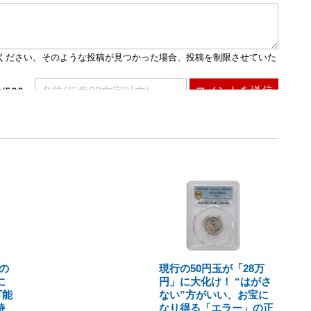
の
現行の50円玉が「28万
に
円」に大化け！ “はがさ
可能
ない”方がいい、お宝に
特
なり得る「エラー」の正