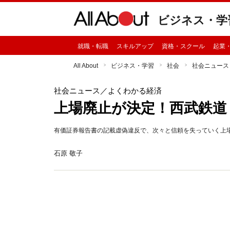
ビジネス・学
就職・転職
スキルアップ
資格・スクール
起業
All About
ビジネス・学習
社会
社会ニュース
社会ニュース
／よくわかる経済
上場廃止が決定！西武鉄道
有価証券報告書の記載虚偽違反で、次々と信頼を失っていく上
石原 敬子