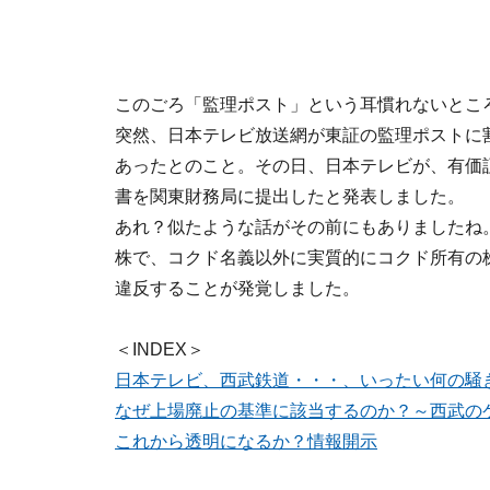
このごろ「監理ポスト」という耳慣れないところ
突然、日本テレビ放送網が東証の監理ポストに
あったとのこと。その日、日本テレビが、有価
書を関東財務局に提出したと発表しました。
あれ？似たような話がその前にもありましたね。
株で、コクド名義以外に実質的にコクド所有の
違反することが発覚しました。
＜INDEX＞
日本テレビ、西武鉄道・・・、いったい何の騒
なぜ上場廃止の基準に該当するのか？～西武の
これから透明になるか？情報開示