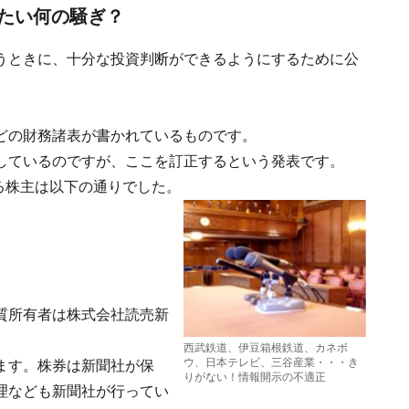
たい何の騒ぎ？
うときに、十分な投資判断ができるようにするために公
どの財務諸表が書かれているものです。
しているのですが、ここを訂正するという発表です。
いる株主は以下の通りでした。
質所有者は株式会社読売新
。
西武鉄道、伊豆箱根鉄道、カネボ
ウ、日本テレビ、三谷産業・・・き
ます。株券は新聞社が保
りがない！情報開示の不適正
理なども新聞社が行ってい