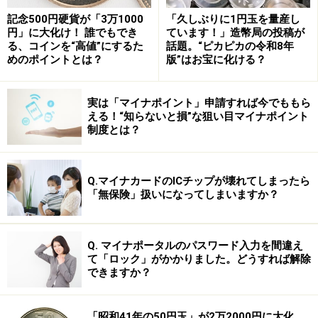
記念500円硬貨が「3万1000
「久しぶりに1円玉を量産し
円」に大化け！ 誰でもでき
ています！」造幣局の投稿が
る、コインを“高値”にするた
話題。“ピカピカの令和8年
めのポイントとは？
版”はお宝に化ける？
実は「マイナポイント」申請すれば今でももら
える！“知らないと損”な狙い目マイナポイント
制度とは？
Q.マイナカードのICチップが壊れてしまったら
「無保険」扱いになってしまいますか？
Q. マイナポータルのパスワード入力を間違え
て「ロック」がかかりました。どうすれば解除
できますか？
「昭和41年の50円玉」が2万2000円に大化