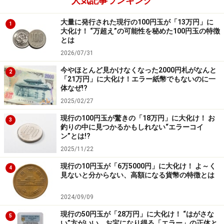
人気記事ランキング
大量に発行された現行の100円玉が「13万円」に
1
大化け！ “万超え”の可能性を秘めた100円玉の特徴
とは
2026/07/31
今やほとんど見かけなくなった2000円札がなんと
2
「21万円」に大化け！エラー紙幣でもないのに一
体なぜ!?
2025/02/27
現行の100円玉が驚きの「18万円」に大化け！ お
3
釣りの中に見つかるかもしれない“エラーコイ
ン”とは!?
2025/11/22
現行の10円玉が「6万5000円」に大化け！ よ～く
4
見ないと分からない、高額になる貨幣の特徴とは
2024/09/09
現行の50円玉が「28万円」に大化け！ “はがさな
5
い”方がいい、お宝になり得る「エラー」の正体と