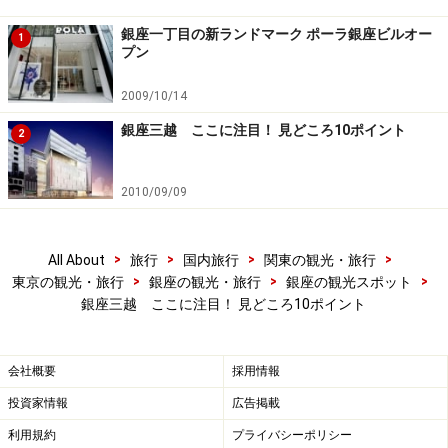
部屋に並べたくなるアイテムばかり
銀座一丁目の新ランドマーク ポーラ銀座ビルオー
1
プン
コスメフロアの一角には、日々の生活にプラスすると女
子力がUPしそうな、ルームキャンドル、オーガニックな
2009/10/14
石鹸、香りのいいヘアケア商品などが世界中から集めら
銀座三越 ここに注目！ 見どころ10ポイント
2
れた『ビューティ セレクト クレ・デュ・ボヌール』が。
今まではバス用品に混じっていたり、雑貨の売り場にあ
2010/09/09
ったり、色々なフロアに散らばっていた美の逸品が、一
堂に集められました。
>
>
>
>
All About
旅行
国内旅行
関東の観光・旅行
>
>
>
東京の観光・旅行
銀座の観光・旅行
銀座の観光スポット
銀座三越 ここに注目！ 見どころ10ポイント
＞
次のページ
では銀座三越に出現した北欧をご紹介
※記事内容は執筆時点のものです。最新の内容をご確認くださ
会社概要
採用情報
い。
投資家情報
広告掲載
利用規約
プライバシーポリシー
次のページへ
1
/
3